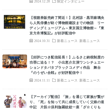
2024.12.28
限定インタビュー
【視聴券販売終了間近！】北村諒・黒羽麻璃央
ら人気俳優が紡ぐ博物館建設までの物語 リー
ディングミュージアム～東京国立博物館～『東
京方舟博覧記』が好評配信中
2024.10.31
新着ニュース
新着ニュース
【好評につき配信延長！】ふるさと納税制度の
功罪に迫る！？ 小出恵介主演ワンシチュエー
ションドタバタブラックコメディ作品 舞台
『のうぜい合戦』が好評配信中！
2024.11.11
新着ニュース
新着ニュース
【アーカイブ配信】「旅」を通じて家族が繋が
り、「死」を知って共に成長していく父娘の道
中記 片肌☆倶利伽羅紋紋一座「ざ☆くりも