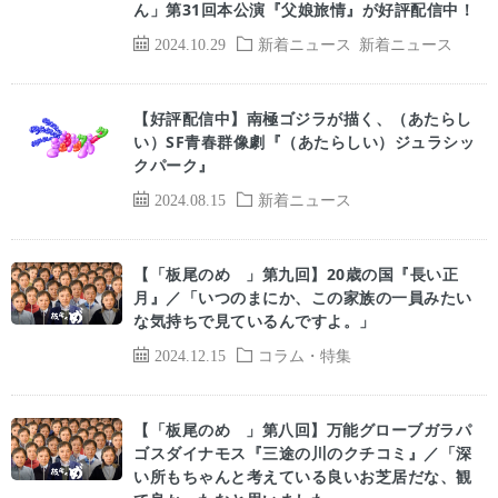
ん」第31回本公演『父娘旅情』が好評配信中！
2024.10.29
新着ニュース
新着ニュース
【好評配信中】南極ゴジラが描く、（あたらし
い）SF青春群像劇『（あたらしい）ジュラシッ
クパーク』
2024.08.15
新着ニュース
【「板尾のめ゙」第九回】20歳の国『長い正
月』／「いつのまにか、この家族の一員みたい
な気持ちで見ているんですよ。」
2024.12.15
コラム・特集
【「板尾のめ゙」第八回】万能グローブガラパ
ゴスダイナモス『三途の川のクチコミ』／「深
い所もちゃんと考えている良いお芝居だな、観