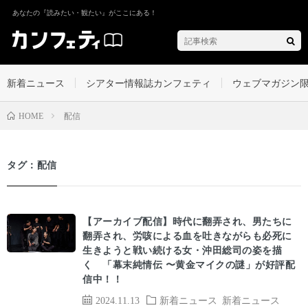
あなたの『読みたい・観たい』がここにある！
新着ニュース
シアター情報誌カンフェティ
ウェブマガジン
配信
HOME
タグ：配信
【アーカイブ配信】時代に翻弄され、男たちに
翻弄され、労咳による血を吐きながらも必死に
生きようと戦い続ける女・沖田総司の姿を描
く 「幕末純情伝 〜黄金マイクの謎」が好評配
信中！！
2024.11.13
新着ニュース
新着ニュース