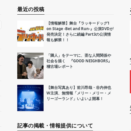
最近の投稿
【情報解禁】舞台『ラッキードッグ1
on Stage -Bet and Run-』公演DVDが
発売決定！さらに続編 Part3の公演情
報も解禁！！
「隣人」をテーマに、歪な人間関係や
社会を描く 『GOOD NEIGHBORS』
稽古場レポート
【舞台写真あり】前川昂哉・谷内伸也
W主演、無情報「メリー・メリー・メ
リーゴーランド」いよいよ開幕！
記事の掲載・情報提供について