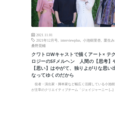
2021.11.01
2021年12月号
,
interviewplus
,
小池樹里杏
,
栗生み
桑野晃輔
クワトロWキャストで描くアート× テ
ロジーのSFメルヘン 人間の【思考】
【思い】はやがて、独りよがりな思い
なってゆくのだから
役者・演出家・脚本家など幅広く活躍している小池樹
が主宰のクリエイティブチーム「ジェイジャーニー […]