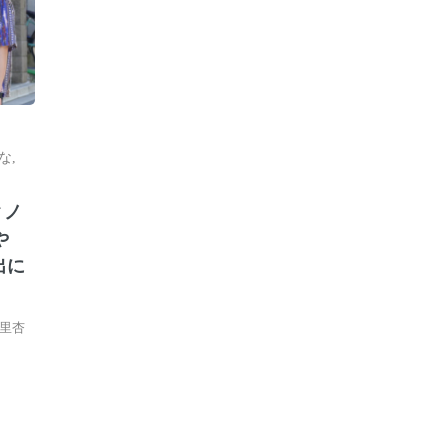
な
,
クノ
や
出に
里杏