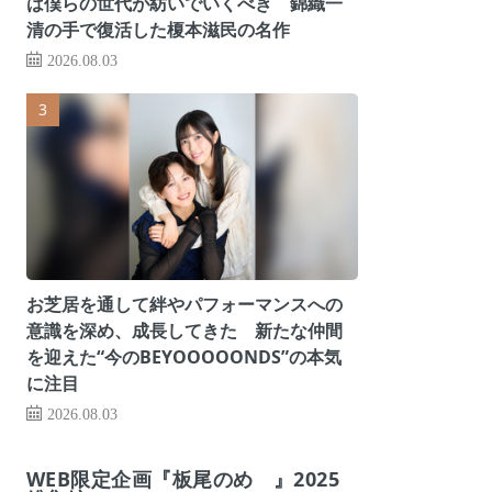
は僕らの世代が紡いでいくべき 錦織一
清の手で復活した榎本滋民の名作
2026.08.03
お芝居を通して絆やパフォーマンスへの
意識を深め、成長してきた 新たな仲間
を迎えた“今のBEYOOOOONDS”の本気
に注目
2026.08.03
WEB限定企画『板尾のめ゙』2025