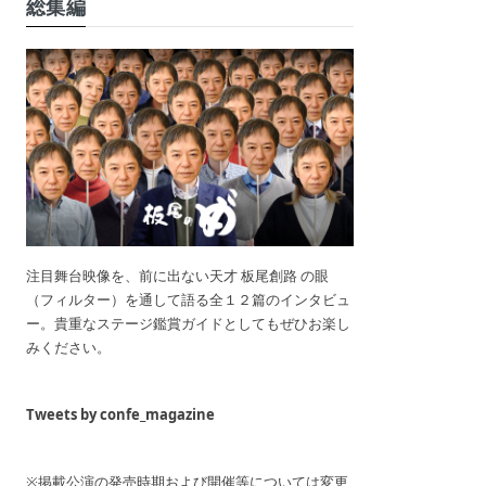
総集編
注目舞台映像を、前に出ない天才 板尾創路 の眼
（フィルター）を通して語る全１２篇のインタビュ
ー。貴重なステージ鑑賞ガイドとしてもぜひお楽し
みください。
Tweets by confe_magazine
※掲載公演の発売時期および開催等については変更