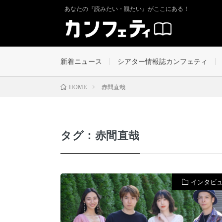
あなたの『読みたい・観たい』がここにある！
新着ニュース
シアター情報誌カンフェティ
赤間直哉
HOME
タグ：赤間直哉
インタビ