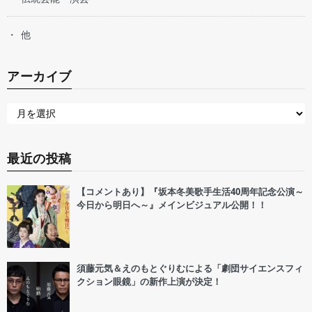
他
アーカイブ
最近の投稿
【コメントあり】『坂本冬美歌手生活40周年記念公演～
今日から明日へ～』メインビジュアル公開！！
須藤元気＆えのもとぐりむによる「劇団サイエンスフィ
クション眼鏡」の新作上演が決定！