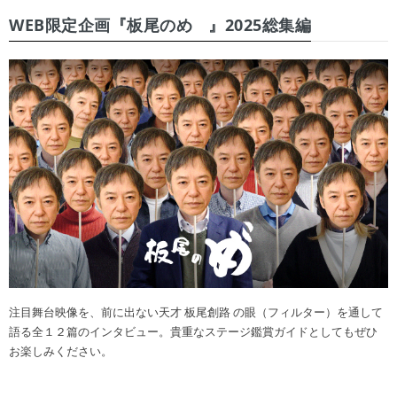
WEB限定企画『板尾のめ゙』2025総集編
注目舞台映像を、前に出ない天才 板尾創路 の眼（フィルター）を通して
語る全１２篇のインタビュー。貴重なステージ鑑賞ガイドとしてもぜひ
お楽しみください。