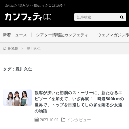
あなたの『読みたい・観たい』がここにある！
新着ニュース
シアター情報誌カンフェティ
ウェブマガジン
豊川久仁
HOME
タグ：豊川久仁
観客が沸いた初演のストーリーに、新たなるエ
ピソードを加えて、いざ再演！ 時速500kmの
世界で、トップを目指してしのぎを削る少女達
の物語
2023.10.02
インタビュー