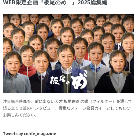
WEB限定企画『板尾のめ゙』2025総集編
注目舞台映像を、前に出ない天才 板尾創路 の眼（フィルター）を通して
語る全１２篇のインタビュー。貴重なステージ鑑賞ガイドとしてもぜひ
お楽しみください。
Tweets by confe_magazine