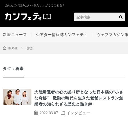
あなたの『読みたい・観たい』がここにある！
新着ニュース
シアター情報誌カンフェティ
ウェブマガジン
蓉崇
HOME
タグ：蓉崇
大陸帰還者の心の拠り所となった日本橋の“小さ
な奇跡” 激動の時代を生きた老舗レストラン創
業者の知られざる歴史と熱き絆
2022.03.07
インタビュー