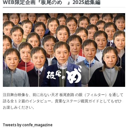
WEB限定企画『板尾のめ゙』2025総集編
注目舞台映像を、前に出ない天才 板尾創路 の眼（フィルター）を通して
語る全１２篇のインタビュー。貴重なステージ鑑賞ガイドとしてもぜひ
お楽しみください。
Tweets by confe_magazine