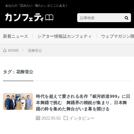
あなたの『読みたい・観たい』がここにある！
新着ニュース
シアター情報誌カンフェティ
ウェブマガジン
花柳笹公
HOME
タグ：花柳笹公
時代を超えて愛される名作『銀河鉄道999』に日
本舞踊で挑む 舞踊界の精鋭が集まり、日本舞
踊の粋を集めた舞台がいま幕を開ける
2022.05.02
インタビュー