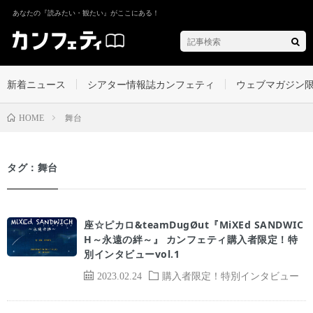
あなたの『読みたい・観たい』がここにある！
新着ニュース
シアター情報誌カンフェティ
ウェブマガジン
舞台
HOME
タグ：舞台
座☆ピカロ&teamDugØut『MiXEd SANDWIC
H～永遠の絆～』 カンフェティ購入者限定！特
別インタビューvol.1
2023.02.24
購入者限定！特別インタビュー