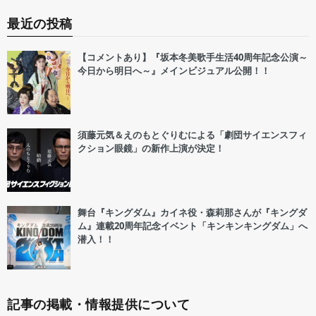
最近の投稿
【コメントあり】『坂本冬美歌手生活40周年記念公演～
今日から明日へ～』メインビジュアル公開！！
須藤元気＆えのもとぐりむによる「劇団サイエンスフィ
クション眼鏡」の新作上演が決定！
舞台『キングダム』カイネ役・森莉那さんが『キングダ
ム』連載20周年記念イベント「キンキンキングダム」へ
潜入！！
記事の掲載・情報提供について