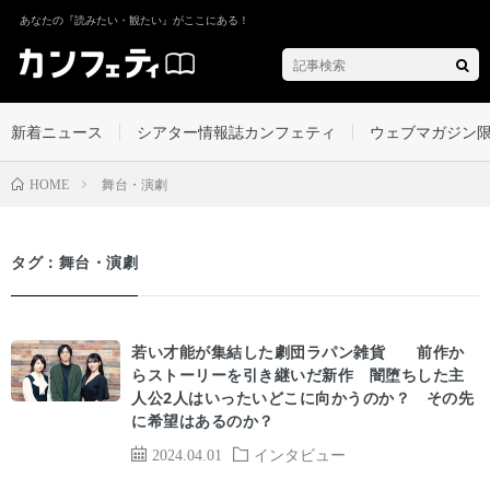
あなたの『読みたい・観たい』がここにある！
新着ニュース
シアター情報誌カンフェティ
ウェブマガジン
舞台・演劇
HOME
タグ：舞台・演劇
若い才能が集結した劇団ラパン雑貨ゝ 前作か
らストーリーを引き継いだ新作 闇堕ちした主
人公2人はいったいどこに向かうのか？ その先
に希望はあるのか？
2024.04.01
インタビュー