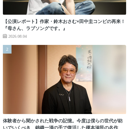
【公演レポート】作家・鈴木おさむ×田中圭コンビの再来！
『母さん、ラブソングです。』
2026.08.04
体験者から聞かされた戦争の記憶。今度は僕らの世代が紡
いでいくべき 錦織一清の手で復活した榎本滋民の名作