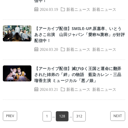
信中！
2024.03.19
新着ニュース
新着ニュース
【アーカイブ配信】SMILE-UP.原嘉孝、いとう
あさこ出演 山田ジャパン「愛称⇆蔑称」が好評
配信中！
2024.03.20
新着ニュース
新着ニュース
【アーカイブ配信】滅びゆく王国と運命に翻弄
された姉弟の「絆」の物語 藍染カレン・三品
瑠香主演 ミュージカル「悪ノ娘」
2024.03.21
新着ニュース
新着ニュース
PREV
NEXT
1
…
128
…
312