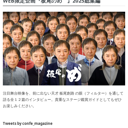
WEB限定企画『板尾のめ゙』2025総集編
注目舞台映像を、前に出ない天才 板尾創路 の眼（フィルター）を通して
語る全１２篇のインタビュー。貴重なステージ鑑賞ガイドとしてもぜひ
お楽しみください。
Tweets by confe_magazine