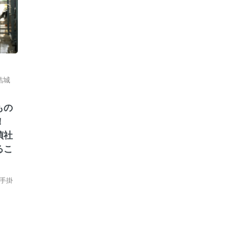
結城
もの
ィ！
偵社
るこ
手掛