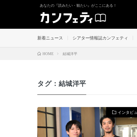
あなたの『読みたい・観たい』がここにある！
新着ニュース
シアター情報誌カンフェティ
結城洋平
HOME
タグ：結城洋平
インタビ