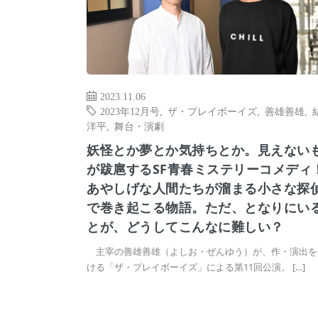
2023.11.06
2023年12月号
,
ザ・プレイボーイズ
,
善雄善雄
,
洋平
,
舞台・演劇
妖怪とか夢とか気持ちとか。見えない
が跋扈するSF青春ミステリーコメデ
あやしげな人間たちが溜まる小さな探
で巻き起こる物語。ただ、となりにい
とが、どうしてこんなに難しい？
主宰の善雄善雄（よしお・ぜんゆう）が、作・演出を
ける「ザ・プレイボーイズ」による第11回公演。 […]