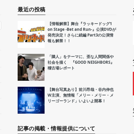
最近の投稿
【情報解禁】舞台『ラッキードッグ1
on Stage -Bet and Run-』公演DVDが
発売決定！さらに続編 Part3の公演情
報も解禁！！
「隣人」をテーマに、歪な人間関係や
社会を描く 『GOOD NEIGHBORS』
稽古場レポート
【舞台写真あり】前川昂哉・谷内伸也
W主演、無情報「メリー・メリー・メ
リーゴーランド」いよいよ開幕！
記事の掲載・情報提供について