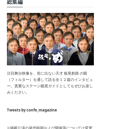
総集編
注目舞台映像を、前に出ない天才 板尾創路 の眼
（フィルター）を通して語る全１２篇のインタビュ
ー。貴重なステージ鑑賞ガイドとしてもぜひお楽し
みください。
Tweets by confe_magazine
※掲載公演の発売時期および開催等については変更