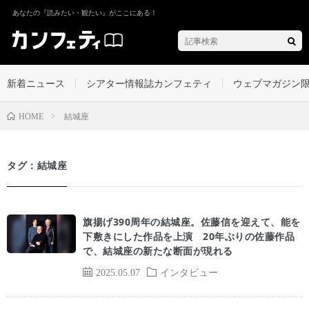
あなたの『読みたい・観たい』がここにある！
新着ニュース
シアター情報誌カンフェティ
ウェブマガジン
結城座
HOME
タグ：結城座
旗揚げ390周年の結城座。佐藤信を迎えて、能を
下敷きにした作品を上演 20年ぶりの佐藤作品
で、結城座の新たな断面が現れる
2025.05.07
インタビュー