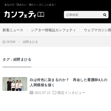
あなたの『読みたい・観たい』がここにある！
新着ニュース
シアター情報誌カンフェティ
ウェブマガジン
紺野まひる
HOME
タグ：紺野まひる
白は何色に染まるのか？ 再会した看護師4人の
人間模様を描く
2022.07.22
限定インタビュー