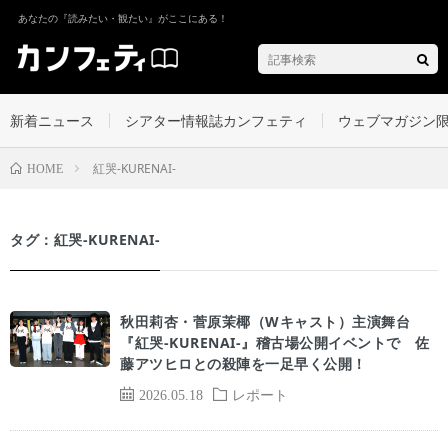
あなたの『読みたい・観たい』がここにある！
新着ニュース
シアター情報誌カンフェティ
ウェブマガジン
紅哭-KURENAI-
HOME
タグ：紅哭-KURENAI-
秋田莉杏・菅原茉椰（Wキャスト）主演舞台
『紅哭-KURENAI-』稽古場公開イベントで 佐
藤アツヒロとの殺陣を一足早く公開！
2026.05.18
レポート