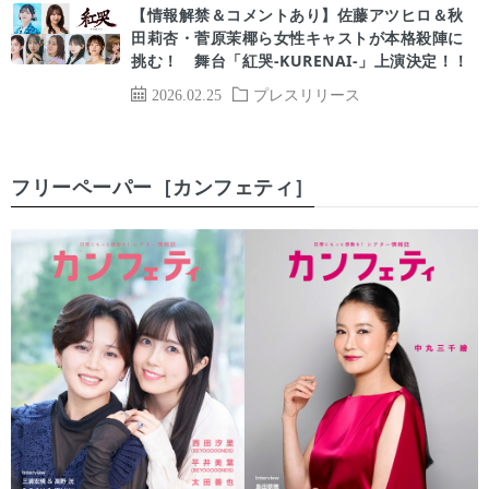
【情報解禁＆コメントあり】佐藤アツヒロ＆秋
田莉杏・菅原茉椰ら女性キャストが本格殺陣に
挑む！ 舞台「紅哭-KURENAI-」上演決定！！
2026.02.25
プレスリリース
フリーペーパー［カンフェティ］