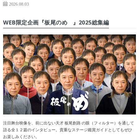
2026.08.03
WEB限定企画『板尾のめ゙』2025総集編
注目舞台映像を、前に出ない天才 板尾創路 の眼（フィルター）を通して
語る全１２篇のインタビュー。貴重なステージ鑑賞ガイドとしてもぜひ
お楽しみください。