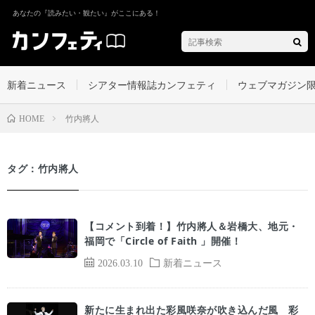
あなたの『読みたい・観たい』がここにある！
新着ニュース
シアター情報誌カンフェティ
ウェブマガジン
竹内將人
HOME
タグ：竹内將人
【コメント到着！】⽵内將⼈＆岩橋⼤、地元・
福岡で「Circle of Faith 」開催！
2026.03.10
新着ニュース
新たに生まれ出た彩風咲奈が吹き込んだ風 彩