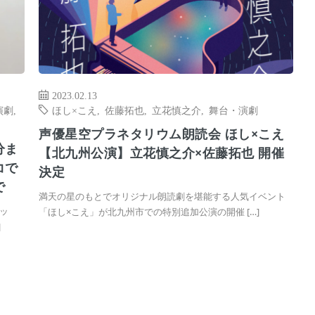
2023.02.13
演劇
,
ほし×こえ
,
佐藤拓也
,
立花慎之介
,
舞台・演劇
声優星空プラネタリウム朗読会 ほし×こえ
分ま
【北九州公演】立花慎之介×佐藤拓也 開催
コで
決定
で
満天の星のもとでオリジナル朗読劇を堪能する人気イベント
ッ
「ほし×こえ」が北九州市での特別追加公演の開催 […]
]