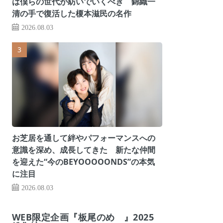
は僕らの世代が紡いでいくべき 錦織一
清の手で復活した榎本滋民の名作
2026.08.03
お芝居を通して絆やパフォーマンスへの
意識を深め、成長してきた 新たな仲間
を迎えた“今のBEYOOOOONDS”の本気
に注目
2026.08.03
WEB限定企画『板尾のめ゙』2025