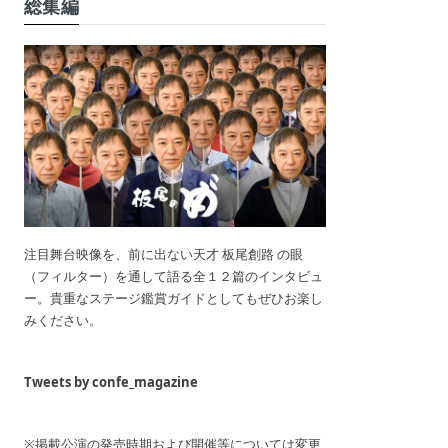
総集編
注目舞台映像を、前に出ない天才 板尾創路 の眼
（フィルター）を通して語る全１２篇のインタビュ
ー。貴重なステージ鑑賞ガイドとしてもぜひお楽し
みください。
Tweets by confe_magazine
※掲載公演の発売時期および開催等については変更