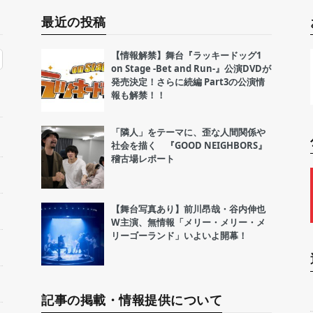
最近の投稿
【情報解禁】舞台『ラッキードッグ1
on Stage -Bet and Run-』公演DVDが
発売決定！さらに続編 Part3の公演情
報も解禁！！
「隣人」をテーマに、歪な人間関係や
社会を描く 『GOOD NEIGHBORS』
稽古場レポート
【舞台写真あり】前川昂哉・谷内伸也
W主演、無情報「メリー・メリー・メ
リーゴーランド」いよいよ開幕！
記事の掲載・情報提供について