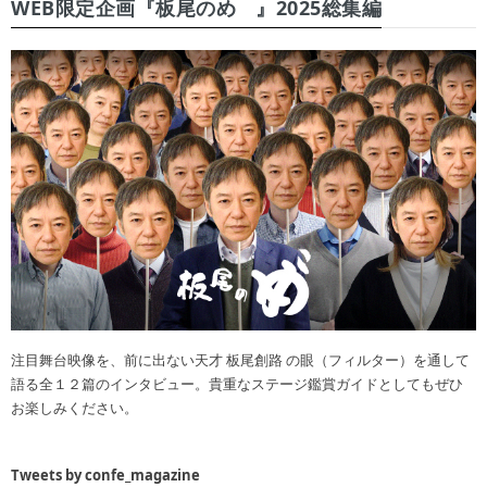
WEB限定企画『板尾のめ゙』2025総集編
注目舞台映像を、前に出ない天才 板尾創路 の眼（フィルター）を通して
語る全１２篇のインタビュー。貴重なステージ鑑賞ガイドとしてもぜひ
お楽しみください。
Tweets by confe_magazine