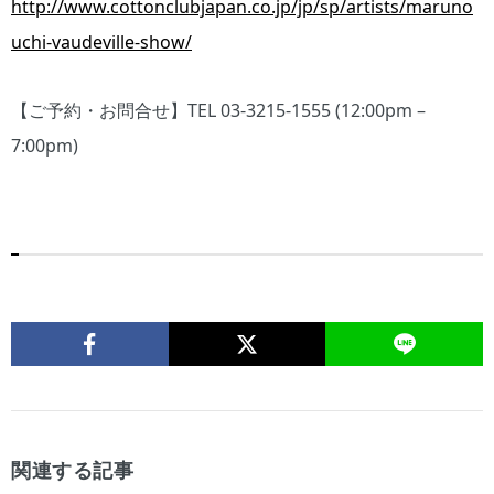
http://www.cottonclubjapan.co.jp/jp/sp/artists/maruno
uchi-vaudeville-show/
【ご予約・お問合せ】TEL 03-3215-1555 (12:00pm –
7:00pm)
関連する記事