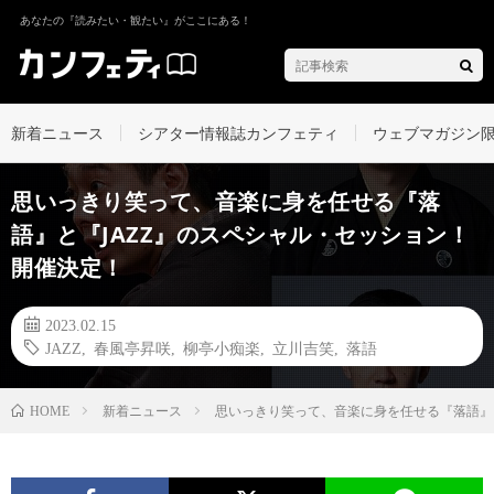
あなたの『読みたい・観たい』がここにある！
新着ニュース
シアター情報誌カンフェティ
ウェブマガジン
思いっきり笑って、音楽に身を任せる『落
語』と『JAZZ』のスペシャル・セッション！
開催決定！
2023.02.15
JAZZ
,
春風亭昇咲
,
柳亭小痴楽
,
立川吉笑
,
落語
新着ニュース
思いっきり笑って、音楽に身を任せる『落語』と
HOME