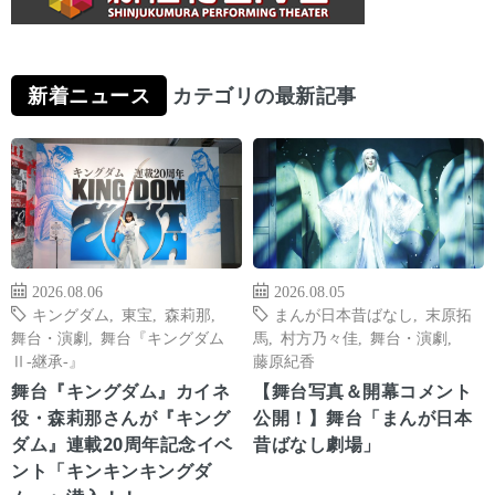
新着ニュース
カテゴリの最新記事
2026.08.06
2026.08.05
キングダム
,
東宝
,
森莉那
,
まんが日本昔ばなし
,
末原拓
舞台・演劇
,
舞台『キングダム
馬
,
村方乃々佳
,
舞台・演劇
,
Ⅱ-継承-』
藤原紀香
舞台『キングダム』カイネ
【舞台写真＆開幕コメント
役・森莉那さんが『キング
公開！】舞台「まんが日本
ダム』連載20周年記念イベ
昔ばなし劇場」
ント「キンキンキングダ