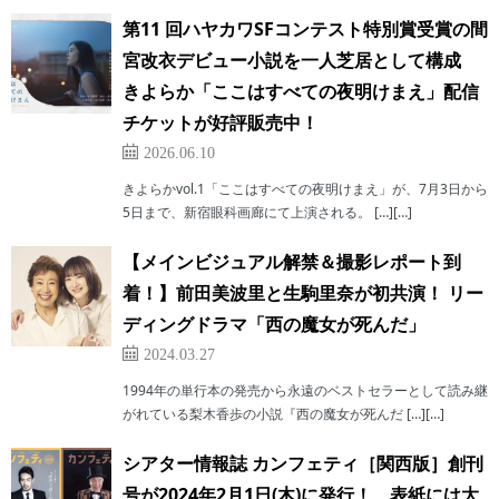
第11 回ハヤカワSFコンテスト特別賞受賞の間
宮改衣デビュー小説を一人芝居として構成
きよらか「ここはすべての夜明けまえ」配信
チケットが好評販売中！
2026.06.10
きよらかvol.1「ここはすべての夜明けまえ」が、7月3日から
5日まで、新宿眼科画廊にて上演される。 […][…]
【メインビジュアル解禁＆撮影レポート到
着！】前田美波里と生駒里奈が初共演！ リー
ディングドラマ「西の魔女が死んだ」
2024.03.27
1994年の単行本の発売から永遠のベストセラーとして読み継
がれている梨木香歩の小説『西の魔女が死んだ […][…]
シアター情報誌 カンフェティ［関西版］創刊
号が2024年2月1日(木)に発行！ 表紙には大