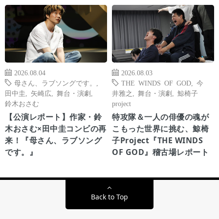
2026.08.04
2026.08.03
母さん、ラブソングです。
,
THE WINDS OF GOD
,
今
田中圭
,
矢崎広
,
舞台・演劇
,
井雅之
,
舞台・演劇
,
鯨椅子
鈴木おさむ
project
【公演レポート】作家・鈴
特攻隊＆一人の俳優の魂が
木おさむ×田中圭コンビの再
こもった世界に挑む、鯨椅
来！『母さん、ラブソング
子Project『THE WINDS
です。』
OF GOD』稽古場レポート
Back to Top