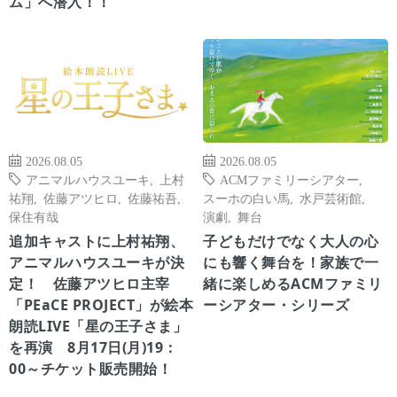
ム」へ潜入！！
2026.08.05
2026.08.05
アニマルハウスユーキ
,
上村
ACMファミリーシアター
,
祐翔
,
佐藤アツヒロ
,
佐藤祐吾
,
スーホの白い馬
,
水戸芸術館
,
保住有哉
演劇
,
舞台
追加キャストに上村祐翔、
子どもだけでなく大人の心
アニマルハウスユーキが決
にも響く舞台を！家族で一
定！ 佐藤アツヒロ主宰
緒に楽しめるACMファミリ
「PEaCE PROJECT」が絵本
ーシアター・シリーズ
朗読LIVE「星の王子さま」
を再演 8月17日(月)19：
00～チケット販売開始！