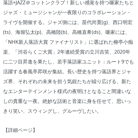
落語×JAZZ＠コットンクラブ！新しい感覚を持つ噺家たちと
ジャズ・ミュージシャンが一夜限りのコラボレーション・
ライヴを開催する。ジャズ側には、苗代尚寛(g)、西口明宏
(ts)、海堀弘太(p)、高橋陸(b)、高橋直希(ds)、噺家には、
「NHK新人落語大賞 ファイナリスト」に選ばれた柳亭小痴
楽、「渋谷らくご大賞」2年連続受賞の立川吉笑、2020年
に二ツ目昇進を果たし、若手落語家ユニット：ルート9でも
活躍する春風亭昇咲が集結。長い歴史を持つ落語界とジャ
ズ界、それぞれの未来を担う気鋭たちが繰り広げる、新た
なエンターテインメント様式の夜明けとなること間違いな
しの貴重な一夜。絶妙な話術と音楽に身を任せて、思いっ
きり笑い、スウィングし、グルーヴしたい。
【詳細ページ】