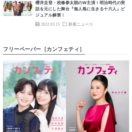
櫻井圭登・校條拳太朗のW主演！明治時代の実
話を元にした舞台『無人島に生きる十六人』ビ
ジュアル解禁！
2022.03.15
新着ニュース
フリーペーパー［カンフェティ］