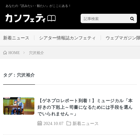
あなたの『読みたい・観たい』がここにある！
新着ニュース
シアター情報誌カンフェティ
ウェブマガジン
穴沢裕介
HOME
タグ：穴沢裕介
【ゲネプロレポート到着！】ミュージカル「本
好きの下剋上～司書になるためには手段を選ん
でいられません～」
2024.10.07
新着ニュース