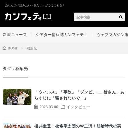
あなたの『読みたい・観たい』がここにある！
新着ニュース
シアター情報誌カンフェティ
ウェブマガジン
稲葉光
HOME
タグ：稲葉光
「ウィルス」「事故」「ゾンビ」……皆さん、あ
らすじに「騙されないで！」
2023.03.06
インタビュー
櫻井圭登・校條拳太朗のW主演！明治時代の実