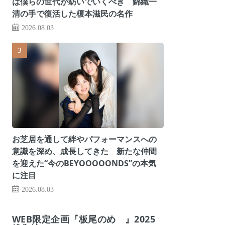
は僕らの世代が紡いでいくべき 錦織一
清の手で復活した榎本滋民の名作
2026.08.03
お芝居を通して絆やパフォーマンスへの
意識を深め、成長してきた 新たな仲間
を迎えた“今のBEYOOOOONDS”の本気
に注目
2026.08.03
WEB限定企画『板尾のめ゙』2025