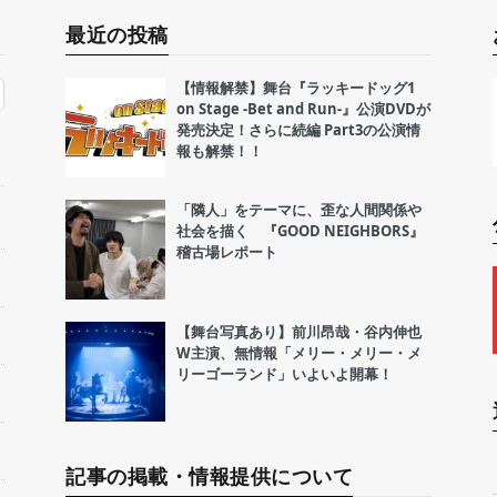
最近の投稿
【情報解禁】舞台『ラッキードッグ1
on Stage -Bet and Run-』公演DVDが
発売決定！さらに続編 Part3の公演情
報も解禁！！
「隣人」をテーマに、歪な人間関係や
社会を描く 『GOOD NEIGHBORS』
稽古場レポート
【舞台写真あり】前川昂哉・谷内伸也
W主演、無情報「メリー・メリー・メ
リーゴーランド」いよいよ開幕！
記事の掲載・情報提供について