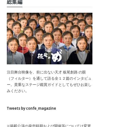
総集編
注目舞台映像を、前に出ない天才 板尾創路 の眼
（フィルター）を通して語る全１２篇のインタビュ
ー。貴重なステージ鑑賞ガイドとしてもぜひお楽し
みください。
Tweets by confe_magazine
※掲載公演の発売時期および開催等については変更