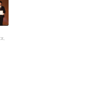
CE
,
ト