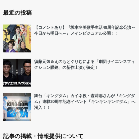
最近の投稿
【コメントあり】『坂本冬美歌手生活40周年記念公演～
今日から明日へ～』メインビジュアル公開！！
須藤元気＆えのもとぐりむによる「劇団サイエンスフィ
クション眼鏡」の新作上演が決定！
舞台『キングダム』カイネ役・森莉那さんが『キングダ
ム』連載20周年記念イベント「キンキンキングダム」へ
潜入！！
記事の掲載・情報提供について