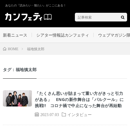
あなたの『読みたい・観たい』がここにある！
新着ニュース
シアター情報誌カンフェティ
ウェブマガジン
福地慎太郎
HOME
タグ：福地慎太郎
「たくさん思いが詰まって重い方がきっと引力
がある」 ENGの新作舞台は「パルクール」に
挑戦!! コロナ禍で中止になった舞台が再始動
2023.07.03
インタビュー