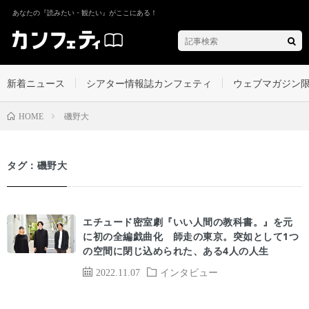
あなたの『読みたい・観たい』がここにある！
新着ニュース
シアター情報誌カンフェティ
ウェブマガジン
磯野大
HOME
タグ：磯野大
エチュード密室劇『いい人間の教科書。』を元
に初の全編戯曲化 師走の東京。突如として1つ
の空間に閉じ込められた、ある4人の人生
2022.11.07
インタビュー