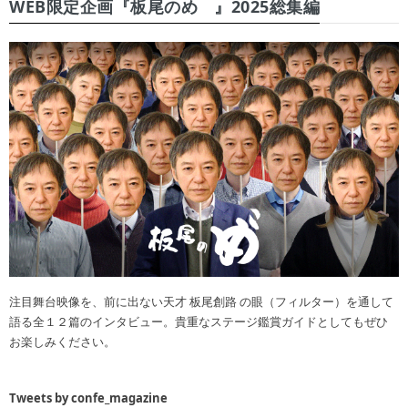
WEB限定企画『板尾のめ゙』2025総集編
注目舞台映像を、前に出ない天才 板尾創路 の眼（フィルター）を通して
語る全１２篇のインタビュー。貴重なステージ鑑賞ガイドとしてもぜひ
お楽しみください。
Tweets by confe_magazine