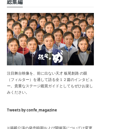
総集編
注目舞台映像を、前に出ない天才 板尾創路 の眼
（フィルター）を通して語る全１２篇のインタビュ
ー。貴重なステージ鑑賞ガイドとしてもぜひお楽し
みください。
Tweets by confe_magazine
※掲載公演の発売時期および開催等については変更