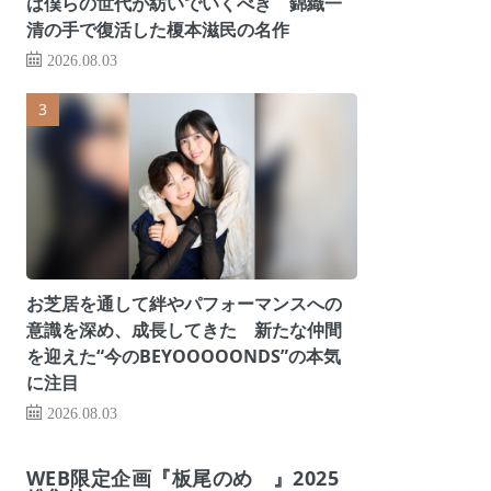
は僕らの世代が紡いでいくべき 錦織一
清の手で復活した榎本滋民の名作
2026.08.03
お芝居を通して絆やパフォーマンスへの
意識を深め、成長してきた 新たな仲間
を迎えた“今のBEYOOOOONDS”の本気
に注目
2026.08.03
WEB限定企画『板尾のめ゙』2025