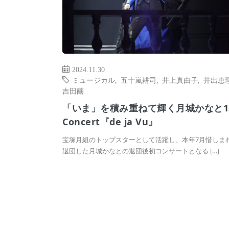
2024.11.30
ミュージカル
,
五十嵐耕司
,
井上真由子
,
井出恵
吉田繭
「いま」を積み重ねて輝く月城かなと1s
Concert『de ja Vu』
宝塚月組のトップスターとして活躍し、本年7月惜しま
退団した月城かなとの退団後初コンサートとなる […]