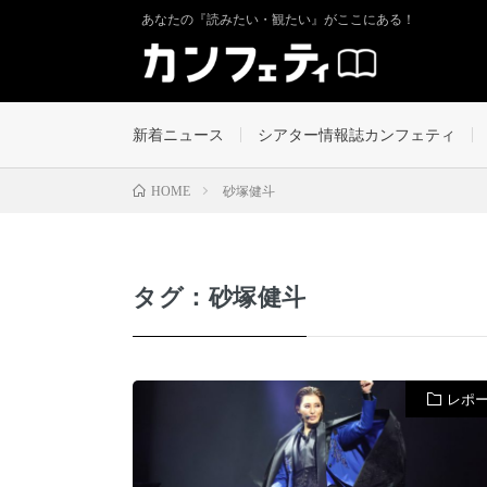
あなたの『読みたい・観たい』がここにある！
新着ニュース
シアター情報誌カンフェティ
砂塚健斗
HOME
タグ：砂塚健斗
レポ