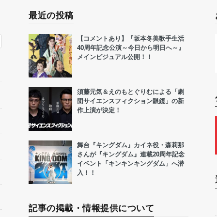
最近の投稿
【コメントあり】『坂本冬美歌手生活
40周年記念公演～今日から明日へ～』
メインビジュアル公開！！
須藤元気＆えのもとぐりむによる「劇
団サイエンスフィクション眼鏡」の新
作上演が決定！
舞台『キングダム』カイネ役・森莉那
さんが『キングダム』連載20周年記念
イベント「キンキンキングダム」へ潜
入！！
記事の掲載・情報提供について