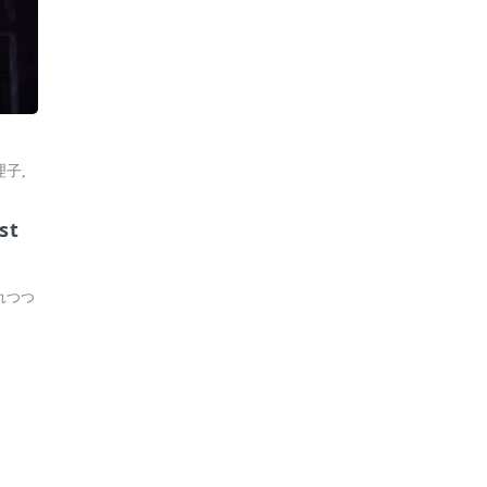
理子
,
t
れつつ