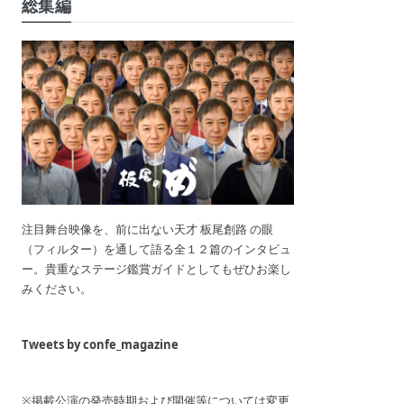
総集編
注目舞台映像を、前に出ない天才 板尾創路 の眼
（フィルター）を通して語る全１２篇のインタビュ
ー。貴重なステージ鑑賞ガイドとしてもぜひお楽し
みください。
Tweets by confe_magazine
※掲載公演の発売時期および開催等については変更