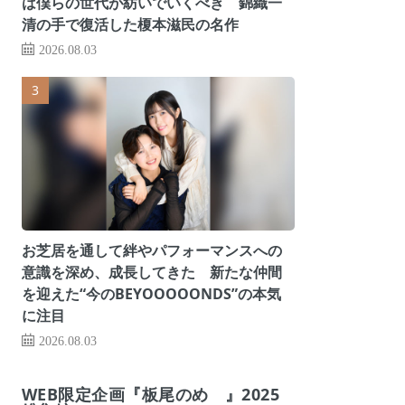
は僕らの世代が紡いでいくべき 錦織一
清の手で復活した榎本滋民の名作
2026.08.03
お芝居を通して絆やパフォーマンスへの
意識を深め、成長してきた 新たな仲間
を迎えた“今のBEYOOOOONDS”の本気
に注目
2026.08.03
WEB限定企画『板尾のめ゙』2025