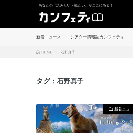
あなたの『読みたい・観たい』がここにある！
新着ニュース
シアター情報誌カンフェティ
石野真子
HOME
タグ：石野真子
新着ニュ