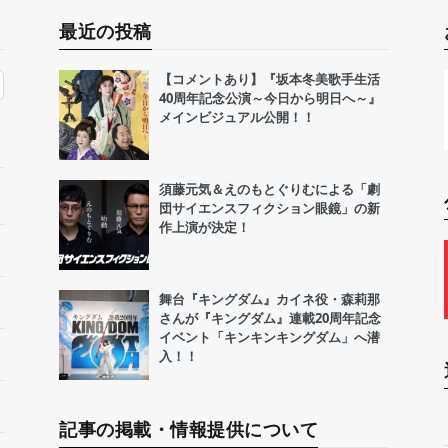
最近の投稿
【コメントあり】『坂本冬美歌手生活
40周年記念公演～今日から明日へ～』
メインビジュアル公開！！
須藤元気＆えのもとぐりむによる「劇
団サイエンスフィクション眼鏡」の新
作上演が決定！
舞台『キングダム』カイネ役・森莉那
さんが『キングダム』連載20周年記念
イベント「キンキンキングダム」へ潜
入！！
記事の掲載・情報提供について