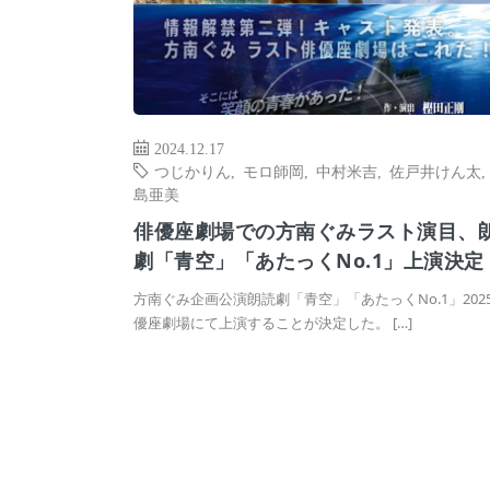
2024.12.17
つじかりん
,
モロ師岡
,
中村米吉
,
佐戸井けん太
島亜美
俳優座劇場での方南ぐみラスト演目、
劇「青空」「あたっくNo.1」上演決定
方南ぐみ企画公演朗読劇「青空」「あたっくNo.1」202
優座劇場にて上演することが決定した。 […]