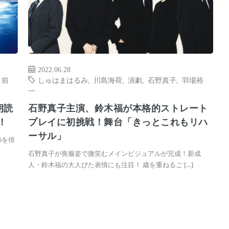
2022.06.28
,
前
しゅはまはるみ
,
川島海荷
,
演劇
,
石野真子
,
羽場裕
一
朗読
石野真子主演、鈴木福が本格的ストレート
！
プレイに初挑戦！舞台「きっとこれもリハ
ーサル」
5を俳
石野真子が喪服姿で微笑むメインビジュアルが完成！新成
人・鈴木福の大人びた表情にも注目！ 歳を重ねるご […]