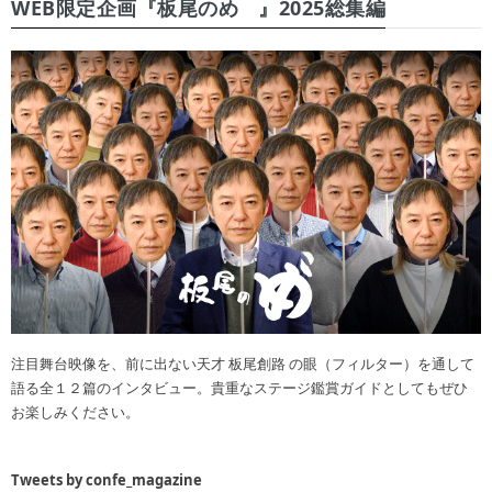
WEB限定企画『板尾のめ゙』2025総集編
注目舞台映像を、前に出ない天才 板尾創路 の眼（フィルター）を通して
語る全１２篇のインタビュー。貴重なステージ鑑賞ガイドとしてもぜひ
お楽しみください。
Tweets by confe_magazine