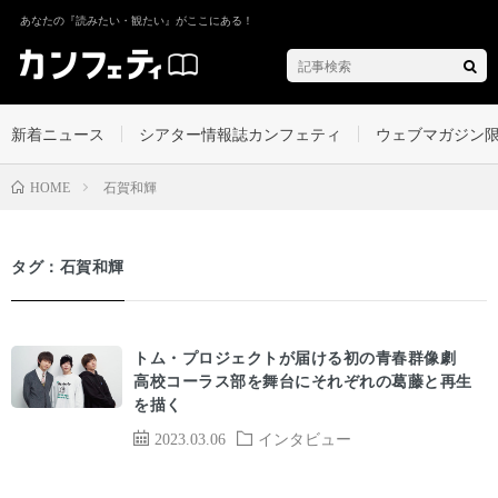
あなたの『読みたい・観たい』がここにある！
新着ニュース
シアター情報誌カンフェティ
ウェブマガジン
石賀和輝
HOME
タグ：石賀和輝
トム・プロジェクトが届ける初の青春群像劇
高校コーラス部を舞台にそれぞれの葛藤と再生
を描く
2023.03.06
インタビュー