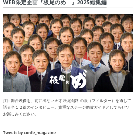
WEB限定企画『板尾のめ゙』2025総集編
注目舞台映像を、前に出ない天才 板尾創路 の眼（フィルター）を通して
語る全１２篇のインタビュー。貴重なステージ鑑賞ガイドとしてもぜひ
お楽しみください。
Tweets by confe_magazine