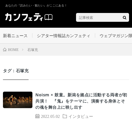
あなたの『読みたい・観たい』がここにある！
新着ニュース
シアター情報誌カンフェティ
ウェブマガジン
石塚充
HOME
タグ：石塚充
Noism × 鼓童。新潟を拠点に活動する両者が初
共演！ 『鬼』をテーマに、演奏する身体とそ
の魂を舞台上に映し出す
2022.05.02
インタビュー