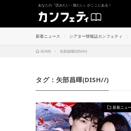
あなたの『読みたい・観たい』がここにある！
新着ニュース
シアター情報誌カンフェティ
矢部昌暉(DISH//)
HOME
タグ：矢部昌暉(DISH//)
新着ニュ