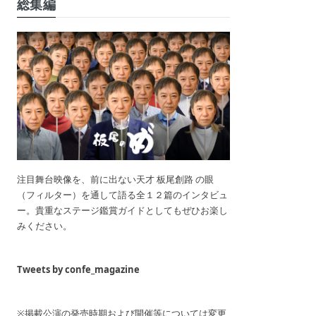
総集編
注目舞台映像を、前に出ない天才 板尾創路 の眼
（フィルター）を通して語る全１２篇のインタビュ
ー。貴重なステージ鑑賞ガイドとしてもぜひお楽し
みください。
Tweets by confe_magazine
※掲載公演の発売時期および開催等については変更