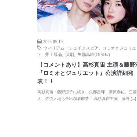
2023.05.19
ウィリアム・シェイクスピア
,
ロミオとジュリエ
ト
,
井上尊晶
,
演劇
,
矢部昌暉(DISH//)
【コメントあり】高杉真宙 主演＆藤野
『ロミオとジュリエット』公演詳細発
表！！
高杉真宙・藤野涼子に続き、矢部昌暉、新原泰佑、三浦
太、佐伯大地ら全出演者解禁！ 高杉真宙主演、藤野 […]