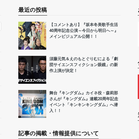
最近の投稿
【コメントあり】『坂本冬美歌手生活
40周年記念公演～今日から明日へ～』
メインビジュアル公開！！
須藤元気＆えのもとぐりむによる「劇
団サイエンスフィクション眼鏡」の新
作上演が決定！
舞台『キングダム』カイネ役・森莉那
さんが『キングダム』連載20周年記念
イベント「キンキンキングダム」へ潜
入！！
記事の掲載・情報提供について