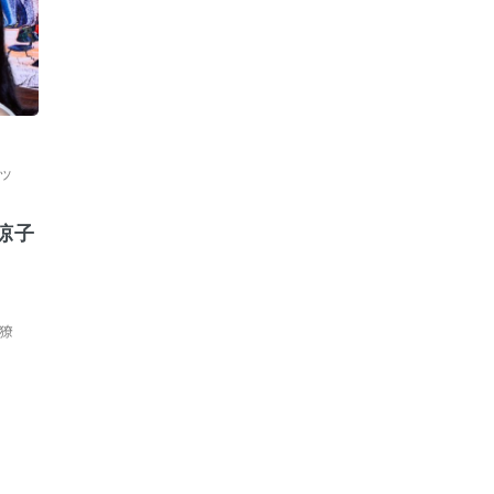
ッ
涼子
獠