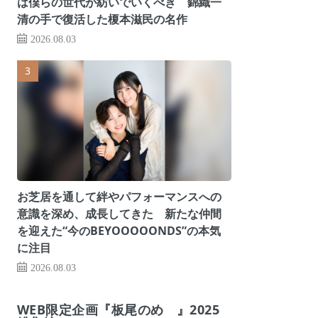
は僕らの世代が紡いでいくべき 錦織一
清の手で復活した榎本滋民の名作
2026.08.03
お芝居を通して絆やパフォーマンスへの
意識を深め、成長してきた 新たな仲間
を迎えた“今のBEYOOOOONDS”の本気
に注目
2026.08.03
WEB限定企画『板尾のめ゙』2025