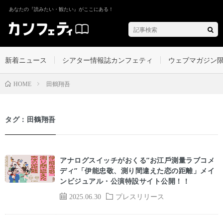
あなたの『読みたい・観たい』がここにある！
新着ニュース
シアター情報誌カンフェティ
ウェブマガジン
田鶴翔吾
HOME
タグ：田鶴翔吾
アナログスイッチがおくる”お江⼾測量ラブコメ
ディ”「伊能忠敬、測り間違えた恋の距離」メイ
ンビジュアル・公演特設サイト公開！！
2025.06.30
プレスリリース