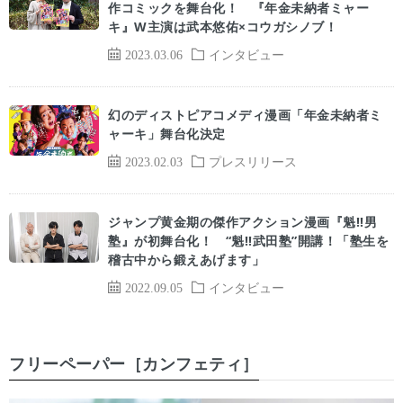
作コミックを舞台化！ 『年金未納者ミャー
キ』W主演は武本悠佑×コウガシノブ！
2023.03.06
インタビュー
幻のディストピアコメディ漫画「年金未納者ミ
ャーキ」舞台化決定
2023.02.03
プレスリリース
ジャンプ黄金期の傑作アクション漫画『魁!!男
塾』が初舞台化！ “魁!!武田塾”開講！「塾生を
稽古中から鍛えあげます」
2022.09.05
インタビュー
フリーペーパー［カンフェティ］