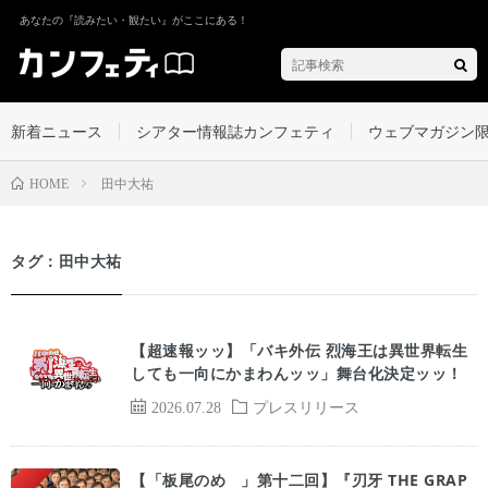
あなたの『読みたい・観たい』がここにある！
新着ニュース
シアター情報誌カンフェティ
ウェブマガジン
田中大祐
HOME
タグ：田中大祐
【超速報ッッ】「バキ外伝 烈海王は異世界転生
しても一向にかまわんッッ」舞台化決定ッッ！
Pickup
2026.07.28
プレスリリース
【「板尾のめ゙」第十二回】『刃牙 THE GRAP