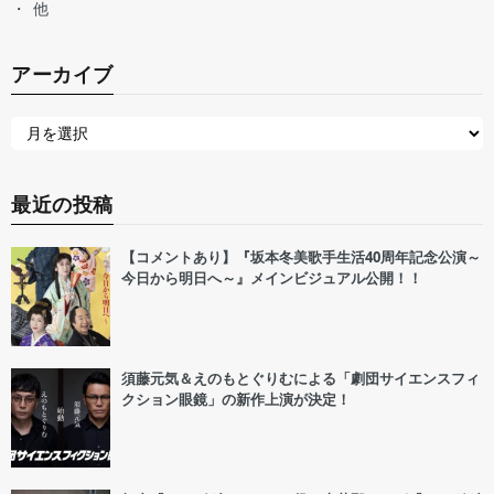
他
アーカイブ
最近の投稿
【コメントあり】『坂本冬美歌手生活40周年記念公演～
今日から明日へ～』メインビジュアル公開！！
須藤元気＆えのもとぐりむによる「劇団サイエンスフィ
クション眼鏡」の新作上演が決定！