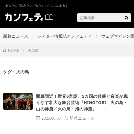
あなたの『読みたい・観たい』がここにある！
新着ニュース
シアター情報誌カンフェティ
ウェブマガジン
火の鳥
HOME
タグ：火の鳥
開幕間近！世界6言語、5カ国の俳優と音楽が織
りなす壮大な舞台芸術『HINOTORI 火の鳥・
山の神篇／火の鳥・海の神篇』
2025.09.03
新着ニュース