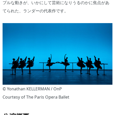
プルな動きが、いかにして芸術になりうるのかに焦点があ
てられた、ランダーの代表作です。
© Yonathan KELLERMAN / OnP
Courtesy of The Paris Opera Ballet