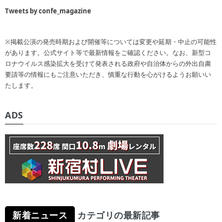
Tweets by confe_magazine
※掲載公演の発売時期および開催等については変更や延期・中止の可能性
があります。公式サイト等で最新情報をご確認ください。なお、新型コ
ロナウイルス感染拡大を受けて発表される政府や自治体からの外出自粛
要請等の情報にもご注意いただき、慎重な行動を心がけるようお願いい
たします。
ADS
新着ニュース
カテゴリの最新記事