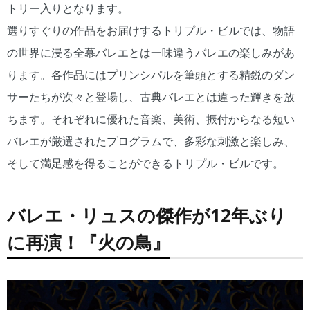
トリー入りとなります。
選りすぐりの作品をお届けするトリプル・ビルでは、物語
の世界に浸る全幕バレエとは一味違うバレエの楽しみがあ
ります。各作品にはプリンシパルを筆頭とする精鋭のダン
サーたちが次々と登場し、古典バレエとは違った輝きを放
ちます。それぞれに優れた音楽、美術、振付からなる短い
バレエが厳選されたプログラムで、多彩な刺激と楽しみ、
そして満足感を得ることができるトリプル・ビルです。
バレエ・リュスの傑作が12年ぶり
に再演！『火の鳥』