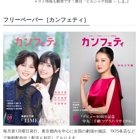
ャスト情報も解禁です！舞台『ビルシャナ戦姫 ～ […][…]
フリーペーパー［カンフェティ］
毎月第1月曜日発行。東京都内を中心に全国の劇場や施設、TKTS各店など
で無料配布中！配送も対応しております。