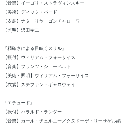
【音楽】イーゴリ・ストラヴィンスキー
【美術】ディック・バード
【衣裳】ナターリヤ・ゴンチャローワ
【照明】沢田祐二
『精確さによる目眩くスリル』
【振付】ウィリアム・フォーサイス
【音楽】フランツ・シューベルト
【美術・照明】ウィリアム・フォーサイス
【衣裳】ステファン・ギャロウェイ
『エチュード』
【振付】ハラルド・ランダー
【音楽】カール・チェルニー／クヌドーゲ・リーサゲル編