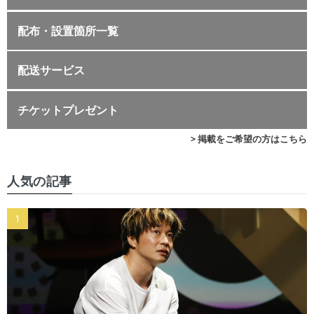
配布・設置箇所一覧
配送サービス
チケットプレゼント
> 掲載をご希望の方はこちら
人気の記事