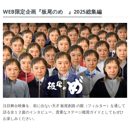
WEB限定企画『板尾のめ゙』2025総集編
注目舞台映像を、前に出ない天才 板尾創路 の眼（フィルター）を通して
語る全１２篇のインタビュー。貴重なステージ鑑賞ガイドとしてもぜひ
お楽しみください。