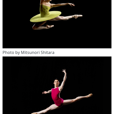
Photo by Mitsunori Shitara