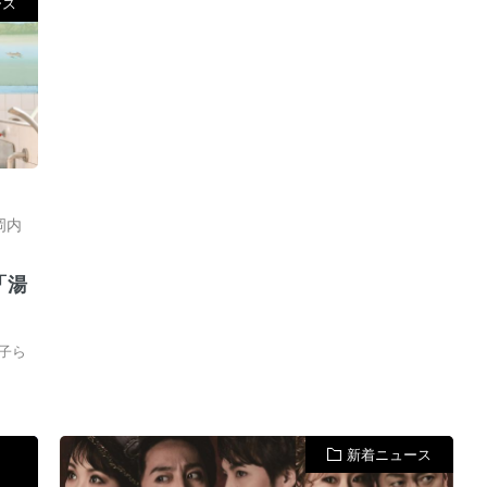
ース
岡内
「湯
子ら
新着ニュース