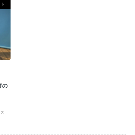
ート
穹の
ーズ