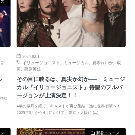
ース
2024.02.13
,
新
イリュージョニスト
,
ミュージカル
,
愛希れいか
,
成
河
,
栗原英雄
ル
その目に映るは、真実か幻か── ミュージ
カル『イリュージョニスト』待望のフルバ
ージョンが上演決定！！
れた
4年の歳月を経て、キャストが再び集結！遂に世界初演へ！
2025年3月から4月にかけて、東京・大阪に […]
ース
新着ニュース