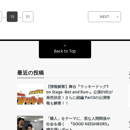
…
15
…
51
NEXT
Back to Top
最近の投稿
【情報解禁】舞台『ラッキードッグ1
on Stage -Bet and Run-』公演DVDが
発売決定！さらに続編 Part3の公演情
報も解禁！！
「隣人」をテーマに、歪な人間関係や
社会を描く 『GOOD NEIGHBORS』
稽古場レポート