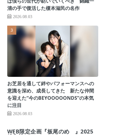
は僕らの世代が紡いでいくべき 錦織一
清の手で復活した榎本滋民の名作
2026.08.03
お芝居を通して絆やパフォーマンスへの
意識を深め、成長してきた 新たな仲間
を迎えた“今のBEYOOOOONDS”の本気
に注目
2026.08.03
WEB限定企画『板尾のめ゙』2025