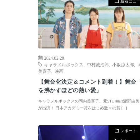
新着ニュ
2024.02.28
キャラメルボックス
,
中村誠治郎
,
小坂涼太郎
,
美喜子
,
映画
【舞台化決定＆コメント到着！】舞台
を沸かすほどの熱い愛」
キャラメルボックスの岡内美喜子、元STU48の瀧野由美
が出演！ 日本アカデミー賞をはじめ数々の賞 […]
レポート