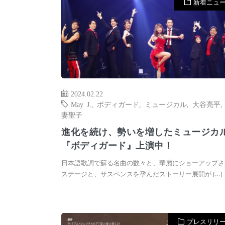
新着ニュ
2024.02.22
May J.
,
ボディガード
,
ミュージカル
,
大谷亮平
妻聖子
進化を続け、勢いを増したミュージカ
『ボディガード』上演中！
日本語歌詞で蘇る名曲の数々と、華麗にショーアップさ
ステージと、サスペンスを孕んだストーリー展開が […]
プレスリリ