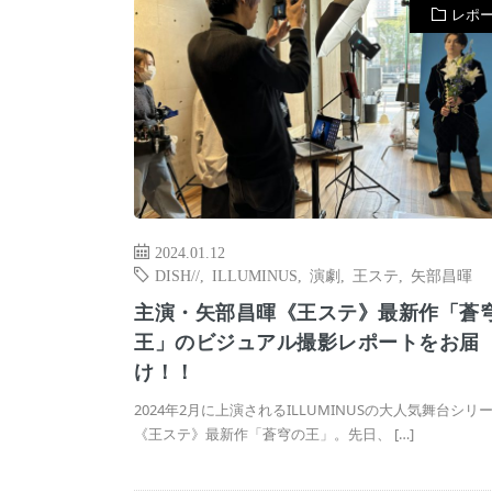
レポ
2024.01.12
DISH//
,
ILLUMINUS
,
演劇
,
王ステ
,
矢部昌暉
主演・矢部昌暉《王ステ》最新作「蒼
王」のビジュアル撮影レポートをお届
け！！
2024年2月に上演されるILLUMINUSの大人気舞台シリ
《王ステ》最新作「蒼穹の王」。先日、 […]