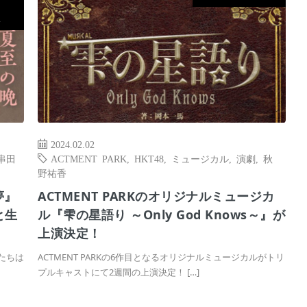
ス
2024.02.02
串田
ACTMENT PARK
,
HKT48
,
ミュージカル
,
演劇
,
秋
野祐香
夢』
ACTMENT PARKのオリジナルミュージカ
と生
ル『雫の星語り ～Only God Knows～』が
上演決定！
たちは
ACTMENT PARKの6作目となるオリジナルミュージカルがトリ
プルキャストにて2週間の上演決定！ […]