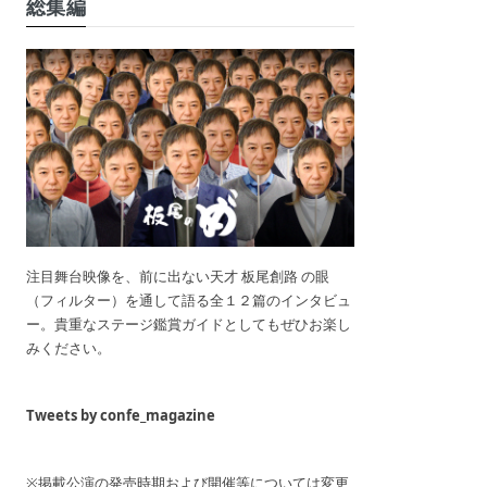
総集編
注目舞台映像を、前に出ない天才 板尾創路 の眼
（フィルター）を通して語る全１２篇のインタビュ
ー。貴重なステージ鑑賞ガイドとしてもぜひお楽し
みください。
Tweets by confe_magazine
※掲載公演の発売時期および開催等については変更