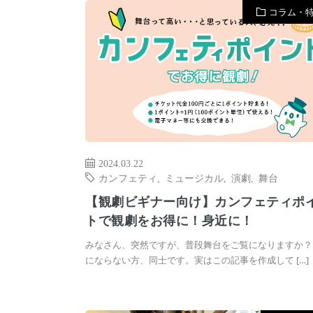
コラム・
2024.03.22
カンフェティ
,
ミュージカル
,
演劇
,
舞台
【観劇ビギナー向け】カンフェティポ
トで観劇をお得に！身近に！
みなさん、突然ですが、普段舞台をご覧になりますか？
にならない方、同士です。実はこの記事を作成して […]