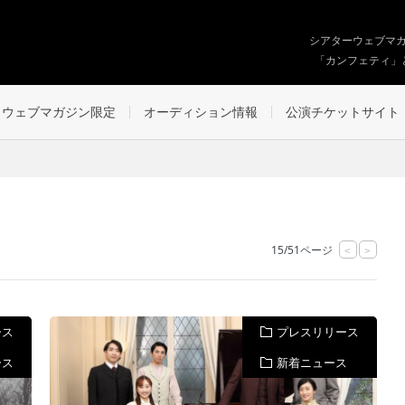
シアターウェブマ
「カンフェティ」
ウェブマガジン限定
オーディション情報
公演チケットサイト
15/51ページ
<
>
ース
プレスリリース
ース
新着ニュース