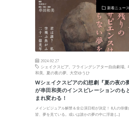
新着ニュー
2024.02.27
シェイクスピア
,
フライングシアター自由劇場
,
和美
,
夏の夜の夢
,
大空ゆうひ
Wシェイクスピアの幻想劇『夏の夜の
が串田和美のインスピレーションのも
まれ変わる！
メインビジュアル解禁＆全公演日程が決定！ 8人の俳優
皆、夢を見ている。或いは誰かの夢の中に浮遊 […]