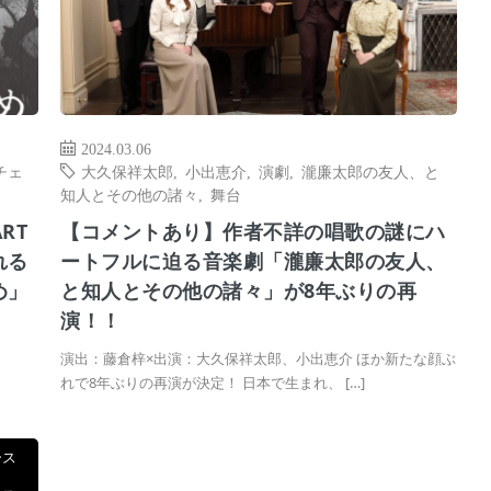
2024.03.06
チェ
大久保祥太郎
,
小出恵介
,
演劇
,
瀧廉太郎の友人、と
知人とその他の諸々
,
舞台
RT
【コメントあり】作者不詳の唱歌の謎にハ
れる
ートフルに迫る音楽劇「瀧廉太郎の友人、
め」
と知人とその他の諸々」が8年ぶりの再
演！！
演出：藤倉梓×出演：大久保祥太郎、小出恵介 ほか新たな顔ぶ
れで8年ぶりの再演が決定！ 日本で生まれ、 […]
ース