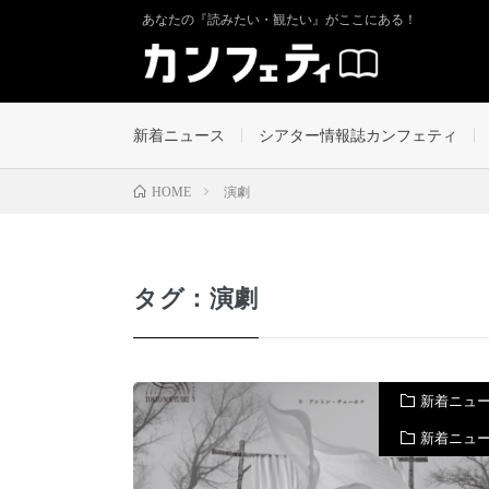
あなたの『読みたい・観たい』がここにある！
新着ニュース
シアター情報誌カンフェティ
演劇
HOME
タグ：演劇
新着ニュ
新着ニュ