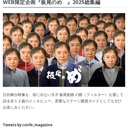
WEB限定企画『板尾のめ゙』2025総集編
注目舞台映像を、前に出ない天才 板尾創路 の眼（フィルター）を通して
語る全１２篇のインタビュー。貴重なステージ鑑賞ガイドとしてもぜひ
お楽しみください。
Tweets by confe_magazine