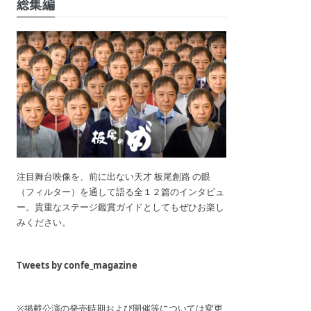
総集編
注目舞台映像を、前に出ない天才 板尾創路 の眼
（フィルター）を通して語る全１２篇のインタビュ
ー。貴重なステージ鑑賞ガイドとしてもぜひお楽し
みください。
Tweets by confe_magazine
※掲載公演の発売時期および開催等については変更