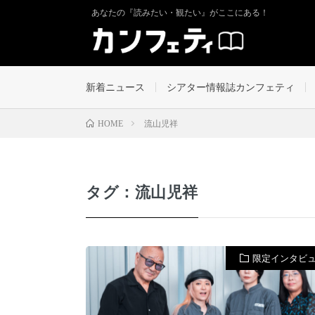
あなたの『読みたい・観たい』がここにある！
新着ニュース
シアター情報誌カンフェティ
流山児祥
HOME
タグ：流山児祥
限定インタビ