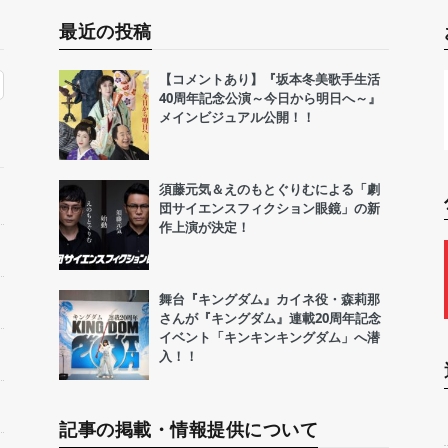
最近の投稿
【コメントあり】『坂本冬美歌手生活
40周年記念公演～今日から明日へ～』
メインビジュアル公開！！
須藤元気＆えのもとぐりむによる「劇
団サイエンスフィクション眼鏡」の新
作上演が決定！
舞台『キングダム』カイネ役・森莉那
さんが『キングダム』連載20周年記念
イベント「キンキンキングダム」へ潜
入！！
記事の掲載・情報提供について