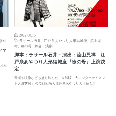
2022.08.15
修司
ラサール石井
,
江戸糸あやつり人形結城座
,
流山児
祥
,
瞼の母
,
舞台・演劇
シャ
脚本：ラサール石井・演出：流山児祥 江
戸糸あやつり人形結城座『瞼の母』上演決
された
定
音楽や映像なども盛り込んだ「令和版 大エンターテイメン
ト人形芝居」 公益財団法⼈江⼾⽷あやつり⼈形結 […]