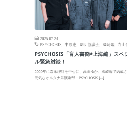
2025.07.24
PSYCHOSIS
,
中原恵
,
劇団協議会
,
國崎馨
,
寺山
PSYCHOSIS「盲人書簡◉上海編」スペ
ル緊急対談！
2020年に森永理科を中心に、高田ゆか、國崎馨で結成
元気なオルタナ系演劇部・PSYCHOSIS […]