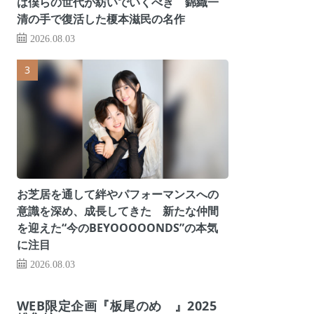
は僕らの世代が紡いでいくべき 錦織一
清の手で復活した榎本滋民の名作
2026.08.03
お芝居を通して絆やパフォーマンスへの
意識を深め、成長してきた 新たな仲間
を迎えた“今のBEYOOOOONDS”の本気
に注目
2026.08.03
WEB限定企画『板尾のめ゙』2025