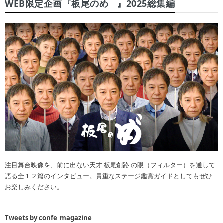
WEB限定企画『板尾のめ゙』2025総集編
注目舞台映像を、前に出ない天才 板尾創路 の眼（フィルター）を通して
語る全１２篇のインタビュー。貴重なステージ鑑賞ガイドとしてもぜひ
お楽しみください。
Tweets by confe_magazine