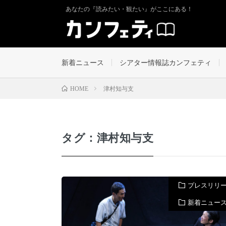
あなたの『読みたい・観たい』がここにある！
新着ニュース
シアター情報誌カンフェティ
津村知与支
HOME
タグ：津村知与支
プレスリリ
新着ニュー