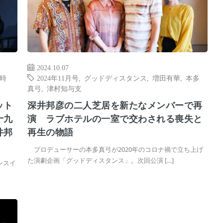
2024.10.07
時
2024年11月号
,
グッドディスタンス
,
増田有華
,
本多
真弓
,
津村知与支
ット
深井邦彦の二人芝居を新たなメンバーで再
十九
演 ラブホテルの一室で交わされる喪失と
井邦
再生の物語
プロデューサーの本多真弓が2020年のコロナ禍で立ち上げ
た演劇企画「グッドディスタンス」。次回公演 […]
ンスイ