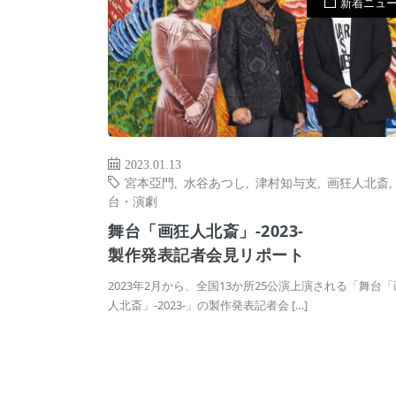
新着ニュ
2023.01.13
宮本亞門
,
水谷あつし
,
津村知与支
,
画狂人北斎
台・演劇
舞台「画狂人北斎」-2023-
製作発表記者会見リポート
2023年2月から、全国13か所25公演上演される「舞台
人北斎」-2023-」の製作発表記者会 […]