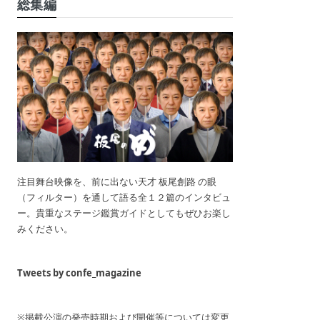
総集編
注目舞台映像を、前に出ない天才 板尾創路 の眼
（フィルター）を通して語る全１２篇のインタビュ
ー。貴重なステージ鑑賞ガイドとしてもぜひお楽し
みください。
Tweets by confe_magazine
※掲載公演の発売時期および開催等については変更