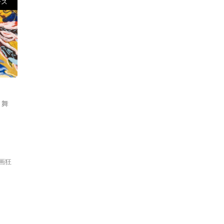
ース
,
舞
「画狂