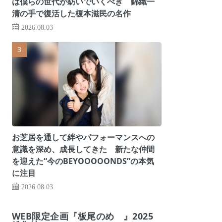
は僕らの世代が紡いでいくべき 錦織一
清の手で復活した榎本滋民の名作
2026.08.03
お芝居を通して絆やパフォーマンスへの
意識を深め、成長してきた 新たな仲間
を迎えた“今のBEYOOOOONDS”の本気
に注目
2026.08.03
WEB限定企画『板尾のめ゙』2025