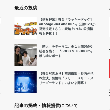
最近の投稿
【情報解禁】舞台『ラッキードッグ1
on Stage -Bet and Run-』公演DVDが
発売決定！さらに続編 Part3の公演情
報も解禁！！
「隣人」をテーマに、歪な人間関係や
社会を描く 『GOOD NEIGHBORS』
稽古場レポート
【舞台写真あり】前川昂哉・谷内伸也
W主演、無情報「メリー・メリー・メ
リーゴーランド」いよいよ開幕！
記事の掲載・情報提供について