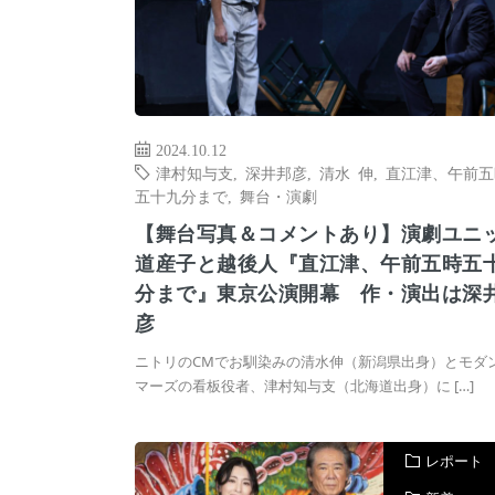
2024.10.12
津村知与支
,
深井邦彦
,
清水 伸
,
直江津、午前五
五十九分まで
,
舞台・演劇
【舞台写真＆コメントあり】演劇ユニ
道産子と越後人『直江津、午前五時五
分まで』東京公演開幕 作・演出は深
彦
ニトリのCMでお馴染みの清水伸（新潟県出身）とモダ
マーズの看板役者、津村知与支（北海道出身）に […]
レポート