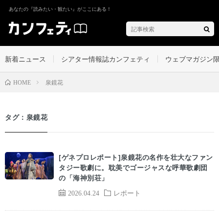
あなたの『読みたい・観たい』がここにある！
新着ニュース
シアター情報誌カンフェティ
ウェブマガジン
泉鏡花
HOME
タグ：泉鏡花
[ゲネプロレポート]泉鏡花の名作を壮大なファン
タジー歌劇に。耽美でゴージャスな呼華歌劇団
の「海神別荘」
2026.04.24
レポート