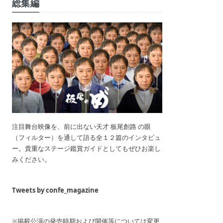
総集編
注目舞台映像を、前に出ない天才 板尾創路 の眼
（フィルター）を通して語る全１２篇のインタビュ
ー。貴重なステージ鑑賞ガイドとしてもぜひお楽し
みください。
Tweets by confe_magazine
※掲載公演の発売時期および開催等については変更