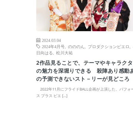
2024.03.04
2024年4月号
,
のののん
,
プロダクションピエロ
,
日向はる
,
松川大祐
2作品見ることで、テーマやキャラクタ
の魅力を深堀りできる 殺陣あり感動
の予測できないスト－リーが見どころ
2022年11月にフライドBALL企画が上演した、パフォ
ス プラス ピエ […]