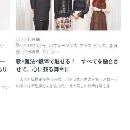
2021.09.06
小
2021年10月号
,
パフォーマンス プラス ピエロ
,
森勇
介
,
沖田桃果
,
相川なつ
ー
歌×魔法×殺陣で魅せる！ すべてを融合さ
あり
せて、心に残る舞台に
人間と吸血鬼が争う時代。バトラズ王国の王女・メローラ
の歌には不思議な力があった。その美しい歌声は吸 […]
ーマン