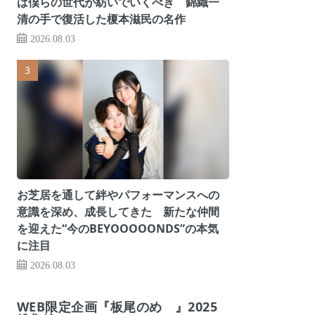
は僕らの世代が紡いでいくべき 錦織一
清の手で復活した榎本滋民の名作
2026.08.03
お芝居を通して絆やパフォーマンスへの
意識を深め、成長してきた 新たな仲間
を迎えた“今のBEYOOOOONDS”の本気
に注目
2026.08.03
WEB限定企画『板尾のめ゙』2025