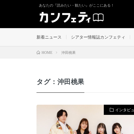
あなたの『読みたい・観たい』がここにある！
新着ニュース
シアター情報誌カンフェティ
沖田桃果
HOME
タグ：沖田桃果
インタビ