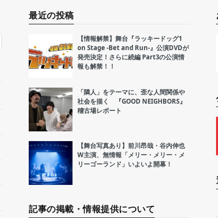
最近の投稿
【情報解禁】舞台『ラッキードッグ1
on Stage -Bet and Run-』公演DVDが
発売決定！さらに続編 Part3の公演情
報も解禁！！
「隣人」をテーマに、歪な人間関係や
社会を描く 『GOOD NEIGHBORS』
稽古場レポート
【舞台写真あり】前川昂哉・谷内伸也
W主演、無情報「メリー・メリー・メ
リーゴーランド」いよいよ開幕！
記事の掲載・情報提供について