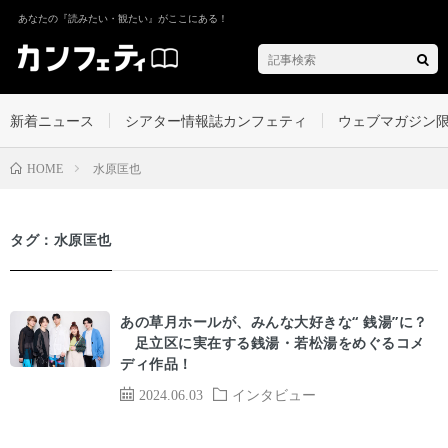
あなたの『読みたい・観たい』がここにある！
新着ニュース
シアター情報誌カンフェティ
ウェブマガジン
水原匡也
HOME
タグ：水原匡也
あの草月ホールが、みんな大好きな“ 銭湯”に？
足立区に実在する銭湯・若松湯をめぐるコメ
ディ作品！
2024.06.03
インタビュー