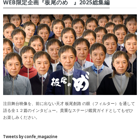
WEB限定企画『板尾のめ゙』2025総集編
注目舞台映像を、前に出ない天才 板尾創路 の眼（フィルター）を通して
語る全１２篇のインタビュー。貴重なステージ鑑賞ガイドとしてもぜひ
お楽しみください。
Tweets by confe_magazine