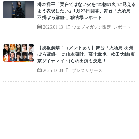
橋本祥平「実在ではない火を“本物の火”に見える
よう表現したい」1月23日開幕、舞台「火喰鳥-
羽州ぼろ鳶組-」稽古場レポート
2026.01.13
ウェブマガジン限定
レポート
【続報解禁！コメントあり】舞台「火喰鳥-羽州
ぼろ鳶組-」に山本望叶、高士幸也、松田大輔(東
京ダイナマイト)らの出演も決定！
2025.12.08
プレスリリース