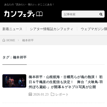
あなたの『読みたい・観たい』がここにある！
新着ニュース
シアター情報誌カンフェティ
ウェブマガジン
橋本祥平
HOME
タグ：橋本祥平
橋本祥平・山根航海・古幡亮らが魂の熱演！ 初
日＆千穐楽の生配信も決定！ 舞台「火喰鳥-羽
州ぼろ鳶組-」が開幕＆ゲネプロ写真が公開
2026.01.23
レポート