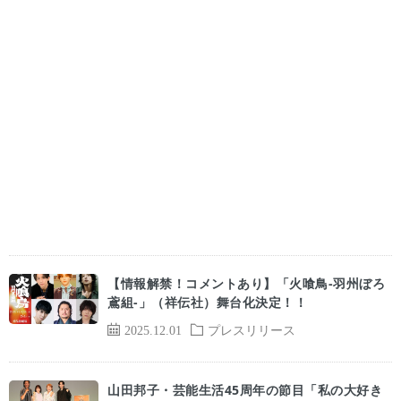
【情報解禁！コメントあり】「火喰鳥-羽州ぼろ
鳶組-」（祥伝社）舞台化決定！！
2025.12.01
プレスリリース
⼭⽥邦⼦・芸能⽣活45周年の節⽬「私の⼤好き