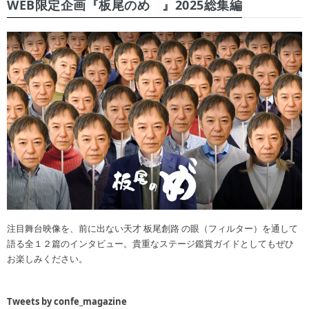
WEB限定企画『板尾のめ゙』2025総集編
注目舞台映像を、前に出ない天才 板尾創路 の眼（フィルター）を通して
語る全１２篇のインタビュー。貴重なステージ鑑賞ガイドとしてもぜひ
お楽しみください。
Tweets by confe_magazine