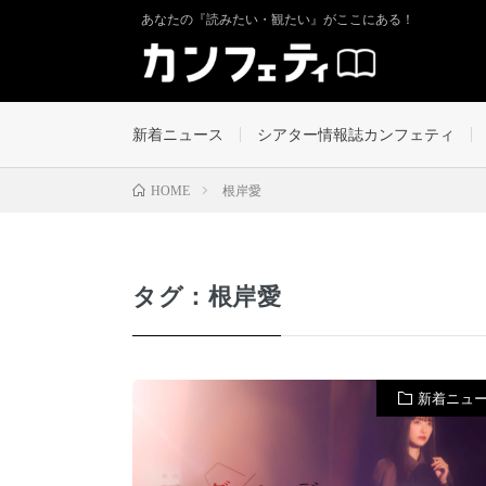
あなたの『読みたい・観たい』がここにある！
新着ニュース
シアター情報誌カンフェティ
根岸愛
HOME
タグ：根岸愛
新着ニュ