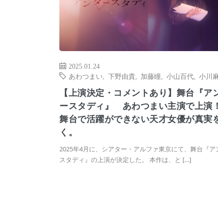
2025.01.24
あわつまい
,
下野由貴
,
加藤瞳
,
小山百代
,
小川
【上演決定・コメントあり】舞台『ア
ースタディ』 あわつまい主演で上演
舞台で活躍ができない天才女優が真実
く。
2025年4月に、シアター・アルファ東京にて、舞台『ア
スタディ』の上演が決定した。 本作は、と […]