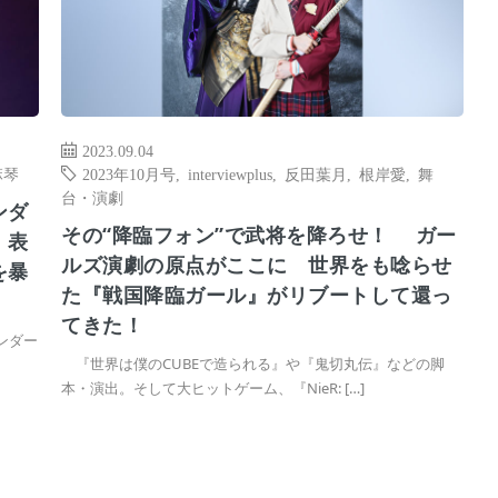
2023.09.04
麻琴
2023年10月号
,
interviewplus
,
反田葉月
,
根岸愛
,
舞
台・演劇
ンダ
その“降臨フォン”で武将を降ろせ！ ガー
！表
ルズ演劇の原点がここに 世界をも唸らせ
を暴
た『戦国降臨ガール』がリブートして還っ
てきた！
ンダー
『世界は僕のCUBEで造られる』や『鬼切丸伝』などの脚
本・演出。そして大ヒットゲーム、『NieR: […]