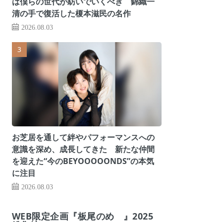
は僕らの世代が紡いでいくべき 錦織一
清の手で復活した榎本滋民の名作
2026.08.03
お芝居を通して絆やパフォーマンスへの
意識を深め、成長してきた 新たな仲間
を迎えた“今のBEYOOOOONDS”の本気
に注目
2026.08.03
WEB限定企画『板尾のめ゙』2025