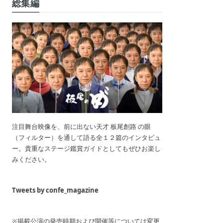
総集編
注目舞台映像を、前に出ない天才 板尾創路 の眼
（フィルター）を通して語る全１２篇のインタビュ
ー。貴重なステージ鑑賞ガイドとしてもぜひお楽し
みください。
Tweets by confe_magazine
※掲載公演の発売時期および開催等については変更