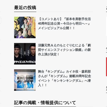
最近の投稿
【コメントあり】『坂本冬美歌手生活
40周年記念公演～今日から明日へ～』
メインビジュアル公開！！
須藤元気＆えのもとぐりむによる「劇
団サイエンスフィクション眼鏡」の新
作上演が決定！
舞台『キングダム』カイネ役・森莉那
さんが『キングダム』連載20周年記念
イベント「キンキンキングダム」へ潜
入！！
記事の掲載・情報提供について