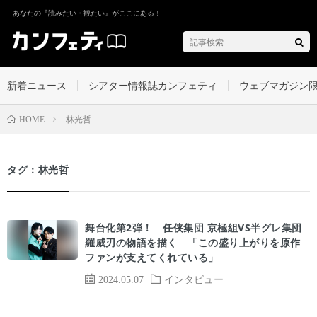
あなたの『読みたい・観たい』がここにある！
新着ニュース
シアター情報誌カンフェティ
ウェブマガジン
林光哲
HOME
タグ：林光哲
舞台化第2弾！ 任侠集団 京極組VS半グレ集団
羅威刃の物語を描く 「この盛り上がりを原作
ファンが支えてくれている」
2024.05.07
インタビュー