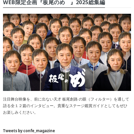
WEB限定企画『板尾のめ゙』2025総集編
注目舞台映像を、前に出ない天才 板尾創路 の眼（フィルター）を通して
語る全１２篇のインタビュー。貴重なステージ鑑賞ガイドとしてもぜひ
お楽しみください。
Tweets by confe_magazine