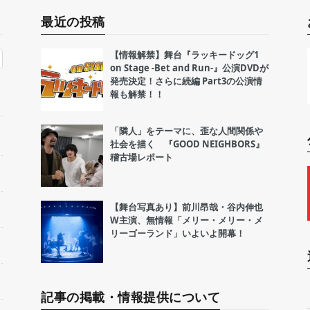
最近の投稿
【情報解禁】舞台『ラッキードッグ1
on Stage -Bet and Run-』公演DVDが
発売決定！さらに続編 Part3の公演情
報も解禁！！
「隣人」をテーマに、歪な人間関係や
社会を描く 『GOOD NEIGHBORS』
稽古場レポート
【舞台写真あり】前川昂哉・谷内伸也
W主演、無情報「メリー・メリー・メ
リーゴーランド」いよいよ開幕！
記事の掲載・情報提供について