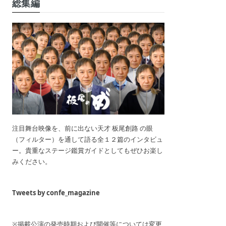
総集編
注目舞台映像を、前に出ない天才 板尾創路 の眼
（フィルター）を通して語る全１２篇のインタビュ
ー。貴重なステージ鑑賞ガイドとしてもぜひお楽し
みください。
Tweets by confe_magazine
※掲載公演の発売時期および開催等については変更