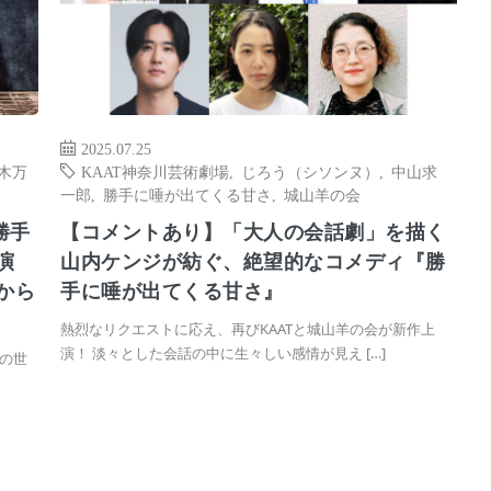
2025.07.25
木万
KAAT神奈川芸術劇場
,
じろう（シソンヌ）
,
中山求
一郎
,
勝手に唾が出てくる甘さ
,
城山羊の会
勝手
【コメントあり】「大人の会話劇」を描く
演
山内ケンジが紡ぐ、絶望的なコメディ『勝
から
手に唾が出てくる甘さ』
熱烈なリクエストに応え、再びKAATと城山羊の会が新作上
演！ 淡々とした会話の中に生々しい感情が見え […]
の世