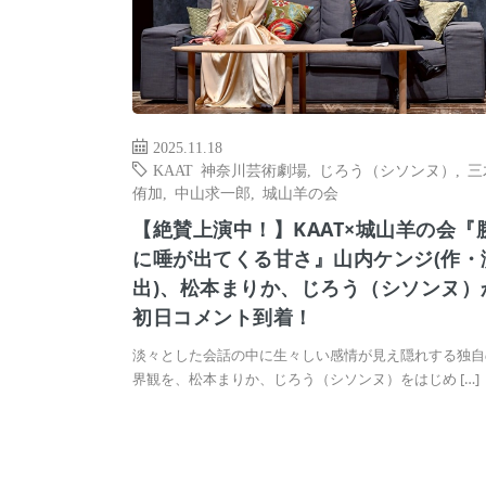
2025.11.18
KAAT 神奈川芸術劇場
,
じろう（シソンヌ）
,
三
侑加
,
中山求一郎
,
城山羊の会
【絶賛上演中！】KAAT×城山羊の会『
に唾が出てくる甘さ』山内ケンジ(作・
出)、松本まりか、じろう（シソンヌ）
初日コメント到着！
淡々とした会話の中に生々しい感情が見え隠れする独自
界観を、松本まりか、じろう（シソンヌ）をはじめ […]