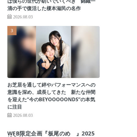
は僕らの世代が紡いでいくべき 錦織一
清の手で復活した榎本滋民の名作
2026.08.03
お芝居を通して絆やパフォーマンスへの
意識を深め、成長してきた 新たな仲間
を迎えた“今のBEYOOOOONDS”の本気
に注目
2026.08.03
WEB限定企画『板尾のめ゙』2025