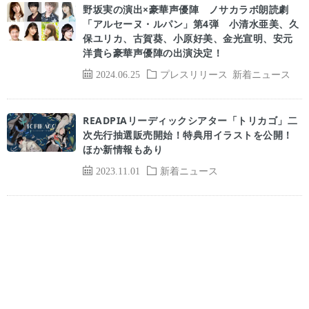
野坂実の演出×豪華声優陣 ノサカラボ朗読劇
「アルセーヌ・ルパン」第4弾 小清水亜美、久
保ユリカ、古賀葵、小原好美、金光宣明、安元
洋貴ら豪華声優陣の出演決定！
2024.06.25
プレスリリース
新着ニュース
READPIAリーディックシアター「トリカゴ」二
次先行抽選販売開始！特典用イラストを公開！
ほか新情報もあり
2023.11.01
新着ニュース