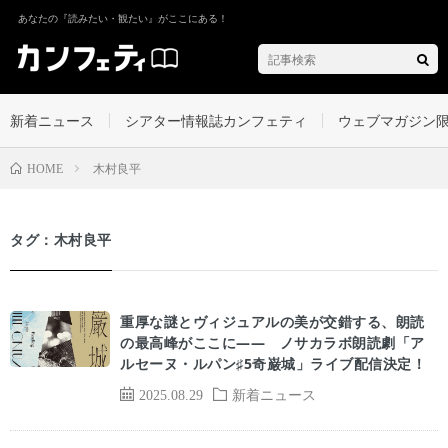
あなたの『読みたい・観たい』がここにある！
新着ニュース
シアター情報誌カンフェティ
ウェブマガジン
木村良平
HOME
タグ：木村良平
重厚な謎とヴィジュアルの美が交錯する、朗読
の最高峰がここに―― ノサカラボ朗読劇「ア
ルセーヌ・ルパン♯5奇巌城」ライブ配信決定！
2025.08.29
新着ニュース