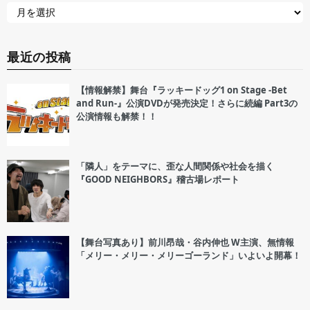
最近の投稿
【情報解禁】舞台『ラッキードッグ1 on Stage -Bet
and Run-』公演DVDが発売決定！さらに続編 Part3の
公演情報も解禁！！
「隣人」をテーマに、歪な人間関係や社会を描く
『GOOD NEIGHBORS』稽古場レポート
【舞台写真あり】前川昂哉・谷内伸也 W主演、無情報
「メリー・メリー・メリーゴーランド」いよいよ開幕！