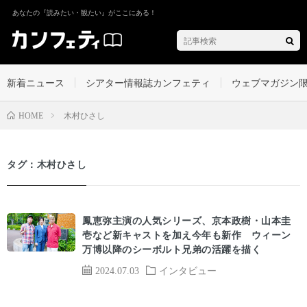
あなたの『読みたい・観たい』がここにある！
新着ニュース
シアター情報誌カンフェティ
ウェブマガジン
木村ひさし
HOME
タグ：木村ひさし
鳳恵弥主演の人気シリーズ、京本政樹・山本圭
壱など新キャストを加え今年も新作 ウィーン
万博以降のシーボルト兄弟の活躍を描く
2024.07.03
インタビュー