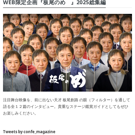
WEB限定企画『板尾のめ゙』2025総集編
注目舞台映像を、前に出ない天才 板尾創路 の眼（フィルター）を通して
語る全１２篇のインタビュー。貴重なステージ鑑賞ガイドとしてもぜひ
お楽しみください。
Tweets by confe_magazine