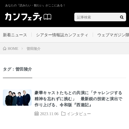
あなたの『読みたい・観たい』がここにある！
新着ニュース
シアター情報誌カンフェティ
ウェブマガジン
曽田陵介
HOME
タグ：曽田陵介
豪華キャストたちとの共演に「チャレンジする
精神を忘れずに挑む」 最新鋭の技術と演出で
作り上げる、令和版『西遊記』
2023.11.06
インタビュー