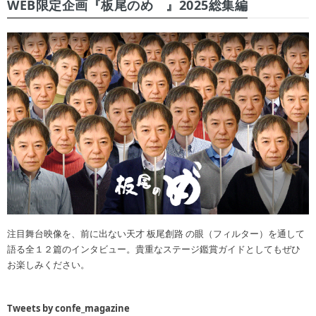
WEB限定企画『板尾のめ゙』2025総集編
注目舞台映像を、前に出ない天才 板尾創路 の眼（フィルター）を通して
語る全１２篇のインタビュー。貴重なステージ鑑賞ガイドとしてもぜひ
お楽しみください。
Tweets by confe_magazine