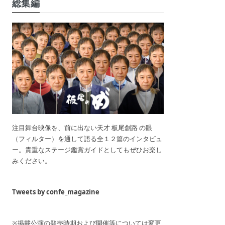
総集編
注目舞台映像を、前に出ない天才 板尾創路 の眼
（フィルター）を通して語る全１２篇のインタビュ
ー。貴重なステージ鑑賞ガイドとしてもぜひお楽し
みください。
Tweets by confe_magazine
※掲載公演の発売時期および開催等については変更