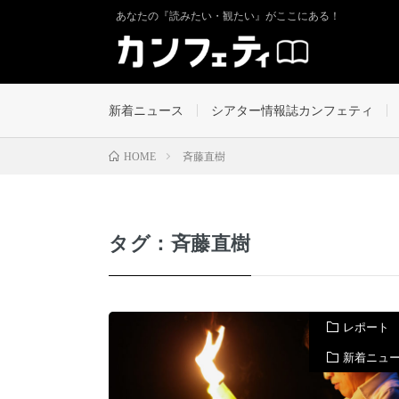
あなたの『読みたい・観たい』がここにある！
新着ニュース
シアター情報誌カンフェティ
斉藤直樹
HOME
タグ：斉藤直樹
レポート
新着ニュ