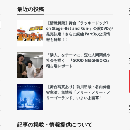
最近の投稿
【情報解禁】舞台『ラッキードッグ1
on Stage -Bet and Run-』公演DVDが
発売決定！さらに続編 Part3の公演情
報も解禁！！
「隣人」をテーマに、歪な人間関係や
社会を描く 『GOOD NEIGHBORS』
稽古場レポート
【舞台写真あり】前川昂哉・谷内伸也
W主演、無情報「メリー・メリー・メ
リーゴーランド」いよいよ開幕！
記事の掲載・情報提供について