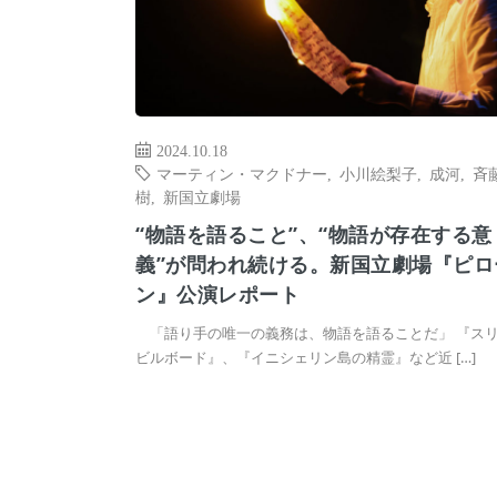
2024.10.18
マーティン・マクドナー
,
小川絵梨子
,
成河
,
斉
樹
,
新国立劇場
“物語を語ること”、“物語が存在する意
義”が問われ続ける。新国立劇場『ピロ
ン』公演レポート
「語り手の唯一の義務は、物語を語ることだ」 『ス
ビルボード』、『イニシェリン島の精霊』など近 […]