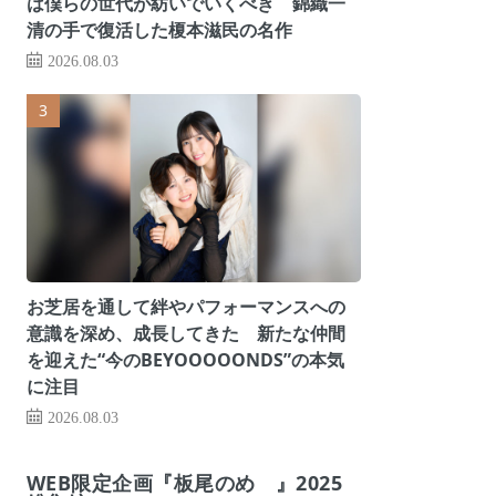
は僕らの世代が紡いでいくべき 錦織一
清の手で復活した榎本滋民の名作
2026.08.03
お芝居を通して絆やパフォーマンスへの
意識を深め、成長してきた 新たな仲間
を迎えた“今のBEYOOOOONDS”の本気
に注目
2026.08.03
WEB限定企画『板尾のめ゙』2025