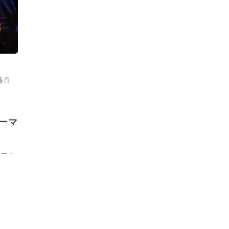
藤直
ーマ
リー・