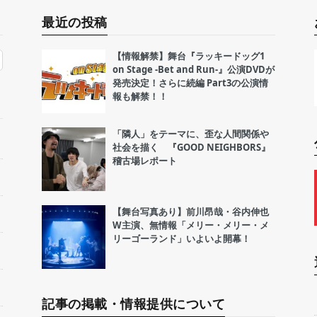
最近の投稿
【情報解禁】舞台『ラッキードッグ1
on Stage -Bet and Run-』公演DVDが
発売決定！さらに続編 Part3の公演情
報も解禁！！
「隣人」をテーマに、歪な人間関係や
社会を描く 『GOOD NEIGHBORS』
稽古場レポート
【舞台写真あり】前川昂哉・谷内伸也
W主演、無情報「メリー・メリー・メ
リーゴーランド」いよいよ開幕！
記事の掲載・情報提供について