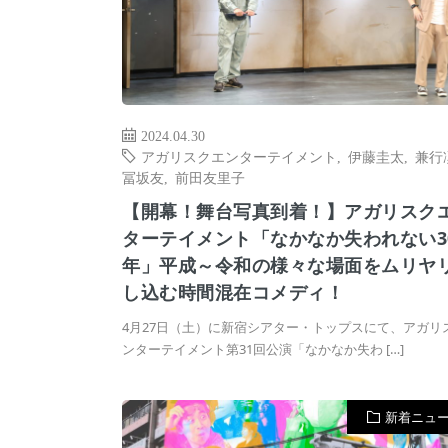
2024.04.30
アガリスクエンターテイメント
,
伊藤圭太
,
兼行
冨坂友
,
前田友里子
【開幕！舞台写真到着！】アガリスク
ターテイメント「なかなか失われない3
年」平成～令和の様々な場面をムリヤ
し込む時間混在コメディ！
4月27日（土）に新宿シアター・トップスにて、アガリ
ンターテイメント第31回公演「なかなか失わ […]
新着ニュ