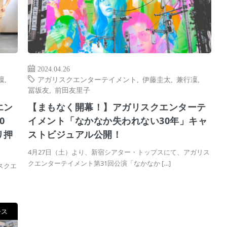
2024.04.26
凜
,
アガリスクエンターテイメント
,
伊藤圭太
,
兼行凜
,
冨坂友
,
前田友里子
エン
【まもなく開幕！】アガリスクエンターテ
0
イメント「なかなか失われない30年」キャ
リ押
ストビジュアル公開！
4月27日（土）より、新宿シアター・トップスにて、アガリス
クエンターテイメント第31回公演「なかなか […]
スクエ
ース