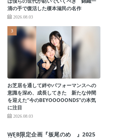
は僕らの世代が紡いでいくべき 錦織一
清の手で復活した榎本滋民の名作
2026.08.03
お芝居を通して絆やパフォーマンスへの
意識を深め、成長してきた 新たな仲間
を迎えた“今のBEYOOOOONDS”の本気
に注目
2026.08.03
WEB限定企画『板尾のめ゙』2025