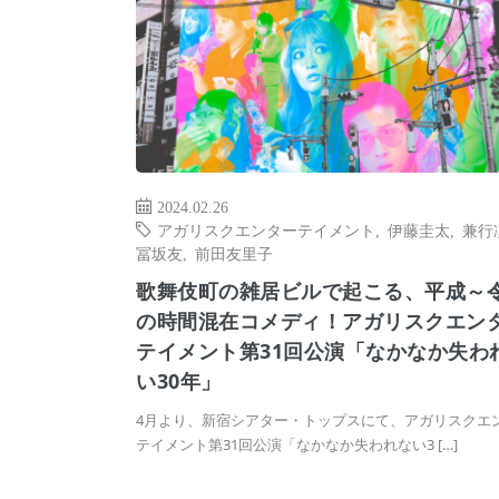
2024.02.26
アガリスクエンターテイメント
,
伊藤圭太
,
兼行
冨坂友
,
前田友里子
歌舞伎町の雑居ビルで起こる、平成～
の時間混在コメディ！アガリスクエン
テイメント第31回公演「なかなか失わ
い30年」
4月より、新宿シアター・トップスにて、アガリスクエ
テイメント第31回公演「なかなか失われない3 […]