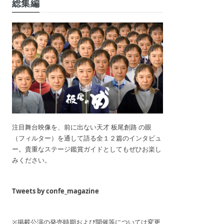
総集編
注目舞台映像を、前に出ない天才 板尾創路 の眼
（フィルター）を通して語る全１２篇のインタビュ
ー。貴重なステージ鑑賞ガイドとしてもぜひお楽し
みください。
Tweets by confe_magazine
※掲載公演の発売時期および開催等については変更