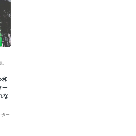
凜
,
令和
ター
れな
ンター