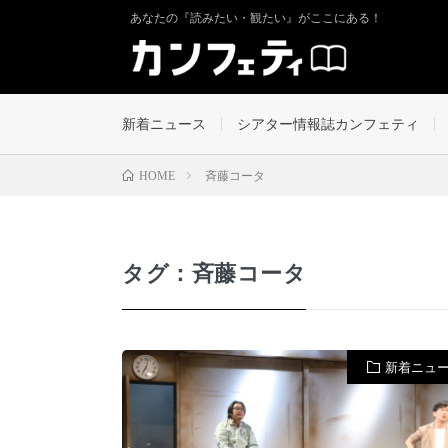
あなたの『読みたい・観たい』がここにある！
新着ニュース
シアター情報誌カンフェティ
斉藤コータ
HOME
タグ：斉藤コータ
新着ニュ