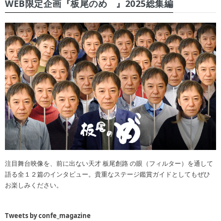
WEB限定企画『板尾のめ゙』2025総集編
注目舞台映像を、前に出ない天才 板尾創路 の眼（フィルター）を通して
語る全１２篇のインタビュー。貴重なステージ鑑賞ガイドとしてもぜひ
お楽しみください。
Tweets by confe_magazine