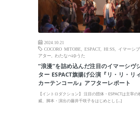
2024.10.21
COCORO MITOBE
,
ESPACT
,
HI:SS
,
イマーシブ
アター
,
わたなべゆうた
“浪漫”を詰め込んだ注目のイマーシヴ
ター ESPACT旗揚げ公演『リ・リ・リ
カーテンコール』アフターレポート
【イントロダクション】 注目の団体・ESPACTは主宰の
威、脚本・演出の藤井千咲子をはじめとし […]