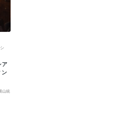
シ
シア
ィン
横山統