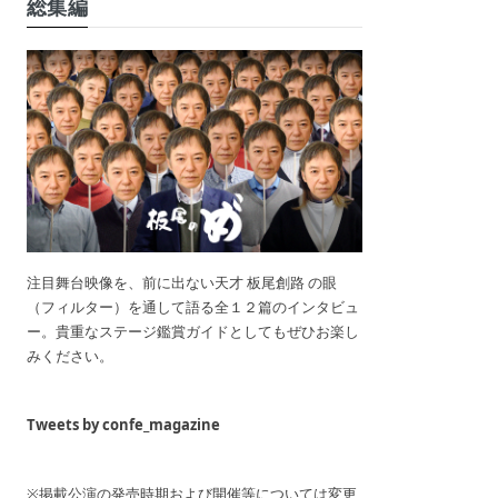
総集編
注目舞台映像を、前に出ない天才 板尾創路 の眼
（フィルター）を通して語る全１２篇のインタビュ
ー。貴重なステージ鑑賞ガイドとしてもぜひお楽し
みください。
Tweets by confe_magazine
※掲載公演の発売時期および開催等については変更