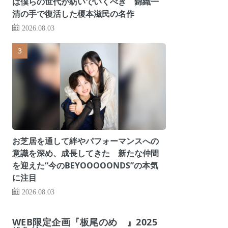
は僕らの世代が紡いでいくべき 錦織一
清の手で復活した榎本滋民の名作
2026.08.03
お芝居を通して絆やパフォーマンスへの
意識を深め、成長してきた 新たな仲間
を迎えた“今のBEYOOOOONDS”の本気
に注目
2026.08.03
WEB限定企画『板尾のめ゙』2025