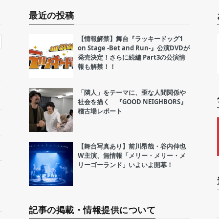
最近の投稿
【情報解禁】舞台『ラッキードッグ1
on Stage -Bet and Run-』公演DVDが
発売決定！さらに続編 Part3の公演情
報も解禁！！
「隣人」をテーマに、歪な人間関係や
社会を描く 『GOOD NEIGHBORS』
稽古場レポート
【舞台写真あり】前川昂哉・谷内伸也
W主演、無情報「メリー・メリー・メ
リーゴーランド」いよいよ開幕！
記事の掲載・情報提供について